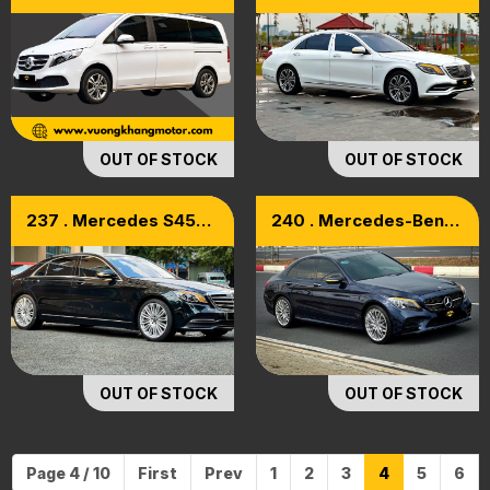
V250 Luxury 2021
Luxury Model 2018
OUT OF STOCK
OUT OF STOCK
237 . Mercedes S450
240 . Mercedes-Benz
Model 2019
C300 AMG Facelift
Model 2020
OUT OF STOCK
OUT OF STOCK
Page 4 / 10
First
Prev
1
2
3
4
5
6