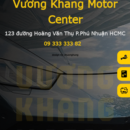
Vương Khang Motor
Center
123 đường Hoàng Văn Thụ P.Phú Nhuận HCMC
09 333 333 82
design by chuonghung
VƯƠNG
KHANG