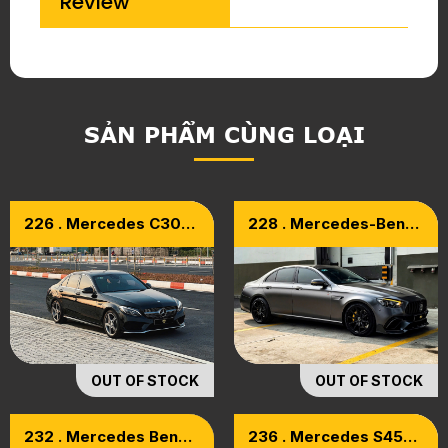
Review
SẢN PHẨM CÙNG LOẠI
226 . Mercedes C300
228 . Mercedes-Benz
Model 2016
E180 Model 2021
OUT OF STOCK
OUT OF STOCK
232 . Mercedes Benz
236 . Mercedes S450