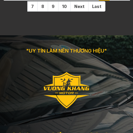
7
8
9
10
Next
Last
"UY TÍN LÀM NÊN THƯƠNG HIỆU"