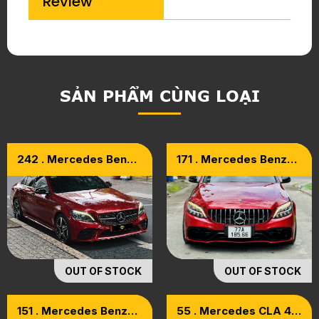
Review
SẢN PHẨM CÙNG LOẠI
242 . Mercedes Benz
171 . Mercedes Benz
C300 Model 2020
C200 Facelift Model
2020
OUT OF STOCK
OUT OF STOCK
151 . Mercedes Benz
55 . Mercedes CLA 45