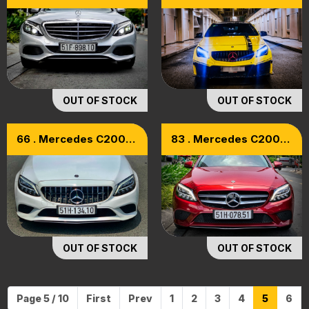
C250 Exclusive Model
AMG Model 2015
2018
OUT OF STOCK
OUT OF STOCK
66 . Mercedes C200
83 . Mercedes C200
Sx2019 Model 2020
Facelift Model 2020
Đỏ Nội Thất Kem
OUT OF STOCK
OUT OF STOCK
Page 5 / 10
First
Prev
1
2
3
4
5
6