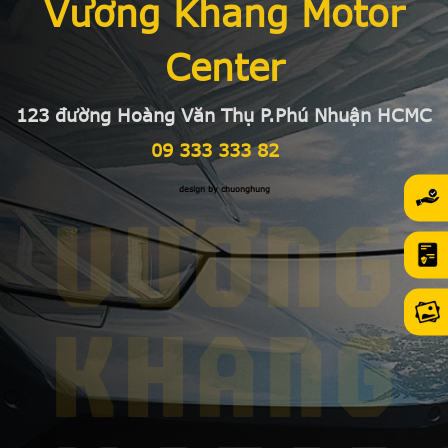
Vương Khang Motor
Center
123 đường Hoàng Văn Thụ P.Phú Nhuận HCMC
09 333 333 82
design by chuonghung
VƯƠNG
KHANG