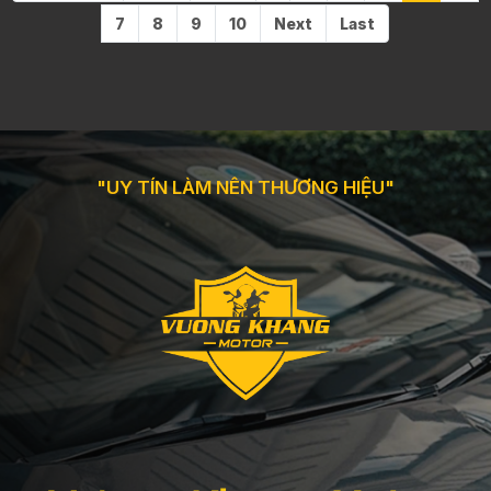
7
8
9
10
Next
Last
"UY TÍN LÀM NÊN THƯƠNG HIỆU"