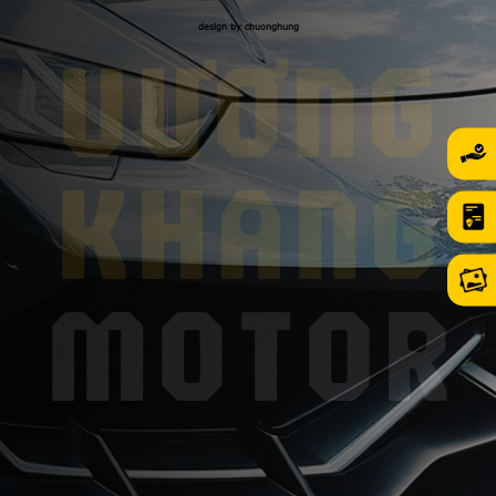
design by chuonghung
VƯƠNG
KHANG
MOTOR