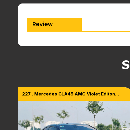
Review
S
227 . Mercedes CLA45 AMG Violet Editon
Model 2015