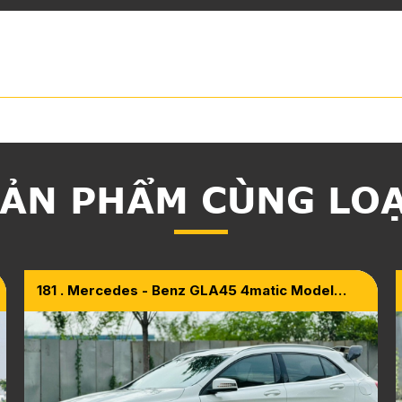
ẢN PHẨM CÙNG LO
181 . Mercedes - Benz GLA45 4matic Model
2015