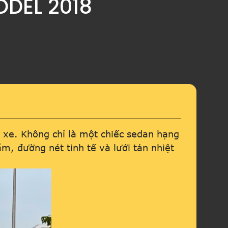
ODEL 2018
c xe. Không chỉ là một chiếc sedan hạng
m, đường nét tinh tế và lưới tản nhiệt