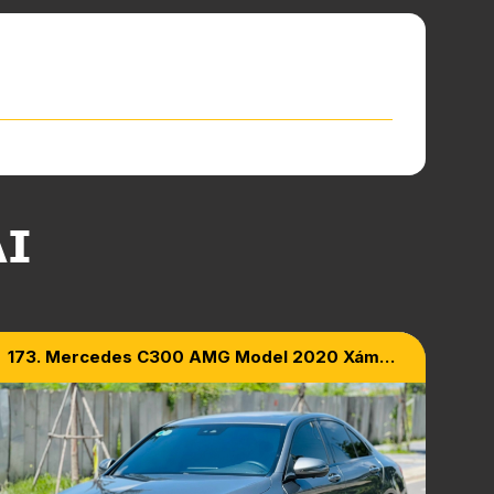
ẠI
173. Mercedes C300 AMG Model 2020 Xám
Titan Mạnh Mẽ