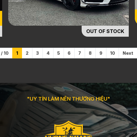
OUT OF STOCK
 / 10
1
2
3
4
5
6
7
8
9
10
Next
"UY TÍN LÀM NÊN THƯƠNG HIỆU"