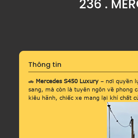
236 . ME
Thông tin
🚗
Mercedes S450 Luxury
– nơi quyền l
sang, mà còn là tuyên ngôn về phong các
kiêu hãnh, chiếc xe mang lại khí chất 