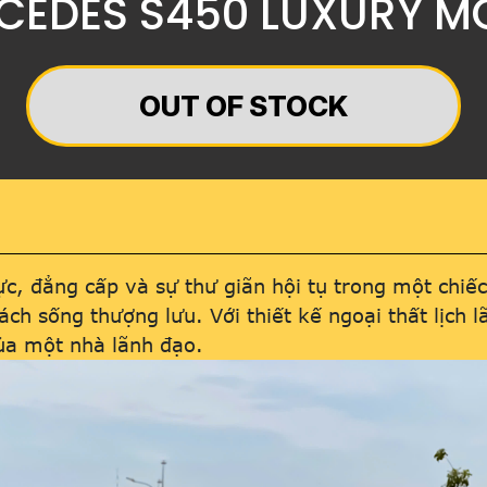
RCEDES S450 LUXURY M
OUT OF STOCK
ực, đẳng cấp và sự thư giãn hội tụ trong một chiế
h sống thượng lưu. Với thiết kế ngoại thất lịch lã
của một nhà lãnh đạo.