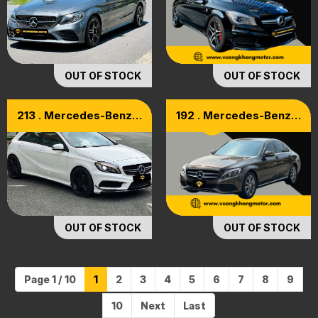
OUT OF STOCK
OUT OF STOCK
213 . Mercedes-Benz
192 . Mercedes-Benz
A250 Facelift Model
C200 Model 2018
2015
OUT OF STOCK
OUT OF STOCK
Page 1 / 10
1
2
3
4
5
6
7
8
9
10
Next
Last