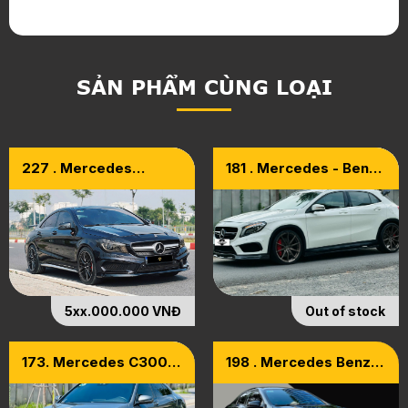
SẢN PHẨM CÙNG LOẠI
227 . Mercedes
181 . Mercedes - Benz
CLA45 AMG Violet
GLA45 4matic Model
Editon Model 2015
2015
5xx.000.000 VNĐ
Out of stock
173. Mercedes C300
198 . Mercedes Benz
AMG Model 2020 Xám
CLA45 Model 2015
Titan Mạnh Mẽ