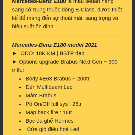
Mercedes-Benz E180
là mẫu sedan hạng
sang cỡ trung thuộc dòng E-Class, được thiết
kế để mang đến sự thoải mái, sang trọng và
hiệu suất ổn định.
Mercedes-Benz E180 model 2021
► ODO: 18K KM | BSTP đẹp
► Options upgrade Brabus Next Gen ~ 300
triệu:
Body #E63 Brabus ~ 200tr
Đèn Multibeam Led
Mâm Brabus
Pô On/Off full sys : 26tr
Map back fire : 16tr
Bọc da ghế Hermes
Cửa gió điều hoà Led