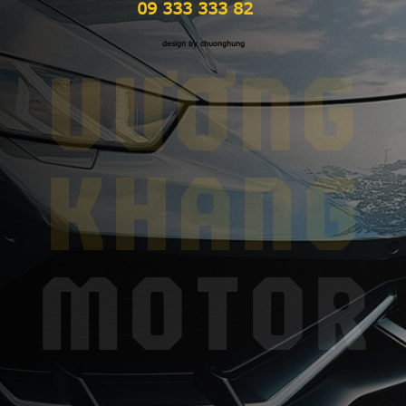
09 333 333 82
design by chuonghung
VƯƠNG
KHANG
MOTOR