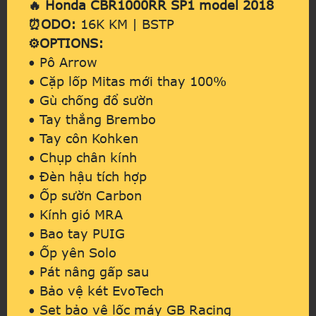
🔥 Honda CBR1000RR SP1 model 2018
⏰ODO:
16K KM | BSTP
⚙️OPTIONS:
• Pô Arrow
• Cặp lốp Mitas mới thay 100%
• Gù chống đổ sườn
• Tay thắng Brembo
• Tay côn Kohken
• Chụp chân kính
• Đèn hậu tích hợp
• Ốp sườn Carbon
• Kính gió MRA
• Bao tay PUIG
• Ốp yên Solo
• Pát nâng gấp sau
• Bảo vệ két EvoTech
• Set bảo vệ lốc máy GB Racing