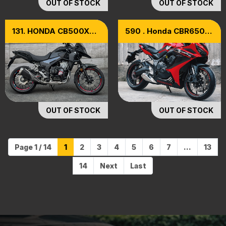
OUT OF STOCK
OUT OF STOCK
131. HONDA CB500X
590 . Honda CBR650R
Model 2020
Model 2024 [Odo Lướt
2K Km]
OUT OF STOCK
OUT OF STOCK
Page 1 / 14
1
2
3
4
5
6
7
...
13
14
Next
Last