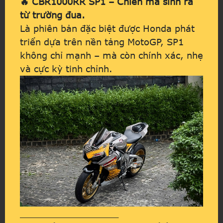
🔥 CBR1000RR SP1 – Chiến mã sinh ra
từ trường đua.
Là phiên bản đặc biệt được Honda phát
triển dựa trên nền tảng MotoGP, SP1
không chỉ mạnh – mà còn chính xác, nhẹ
và cực kỳ tinh chỉnh.
__________________