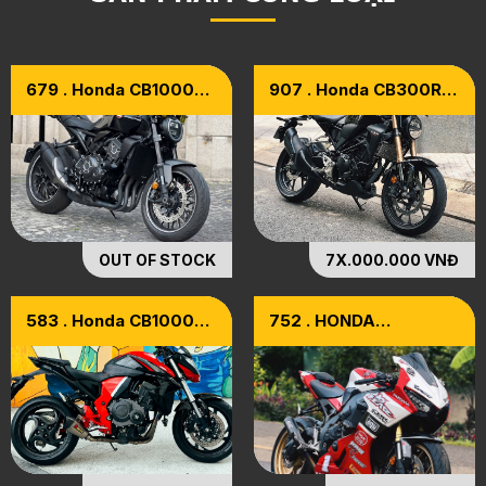
679 . Honda CB1000R
907 . Honda CB300R
Black Edition Model
Model 2020
2023
OUT OF STOCK
7X.000.000 VNĐ
583 . Honda CB1000R
752 . HONDA
Model 2016
CBR1000RR Model
2017 [ ĐKLĐ 2022 ]