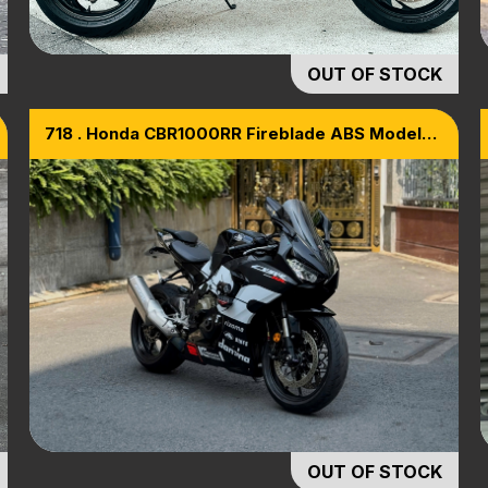
OUT OF STOCK
718 . Honda CBR1000RR Fireblade ABS Model
2020
OUT OF STOCK