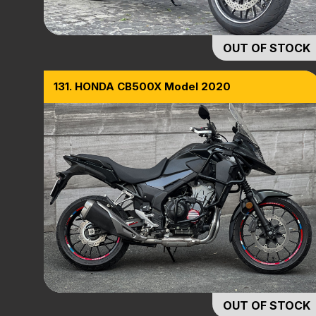
OUT OF STOCK
131. HONDA CB500X Model 2020
OUT OF STOCK