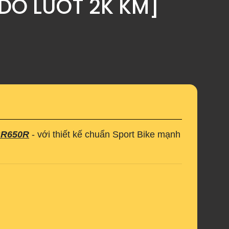
DO LƯỚT 2K KM]
R650R
- với thiết kế chuẩn Sport Bike mạnh