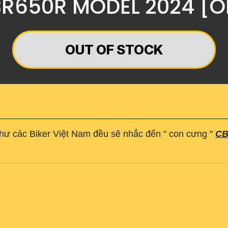
BR650R MODEL 2024 [O
OUT OF STOCK
ư các Biker Việt Nam đều sẽ nhắc đến " con cưng "
CB