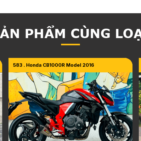
ẢN PHẨM CÙNG LO
583 . Honda CB1000R Model 2016