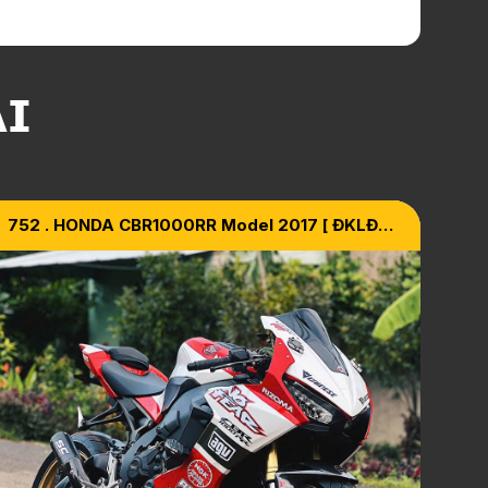
ẠI
752 . HONDA CBR1000RR Model 2017 [ ĐKLĐ
2022 ]