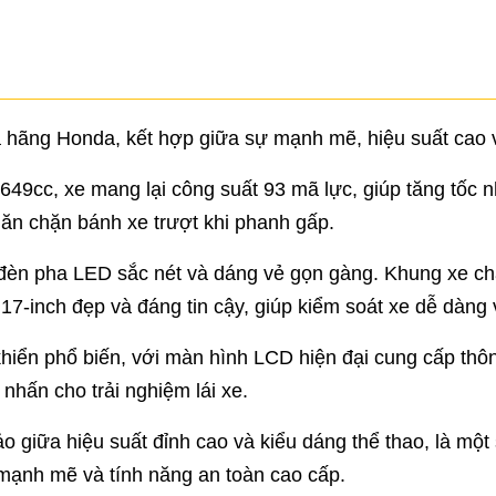
a hãng Honda, kết hợp giữa sự mạnh mẽ, hiệu suất cao v
 649cc, xe mang lại công suất 93 mã lực, giúp tăng tốc
n chặn bánh xe trượt khi phanh gấp.
i đèn pha LED sắc nét và dáng vẻ gọn gàng. Khung xe chắ
17-inch đẹp và đáng tin cậy, giúp kiểm soát xe dễ dàng 
hiển phổ biến, với màn hình LCD hiện đại cung cấp thôn
nhấn cho trải nghiệm lái xe.
iữa hiệu suất đỉnh cao và kiểu dáng thể thao, là một
mạnh mẽ và tính năng an toàn cao cấp.