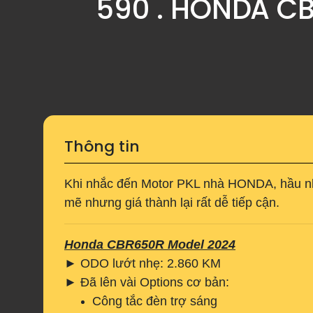
590 . HONDA C
Thông tin
Khi nhắc đến Motor PKL nhà HONDA, hầu nh
mẽ nhưng giá thành lại rất dễ tiếp cận.
Honda CBR650R Model 2024
► ODO lướt nhẹ: 2.860 KM
► Đã lên vài Options cơ bản:
Công tắc đèn trợ sáng