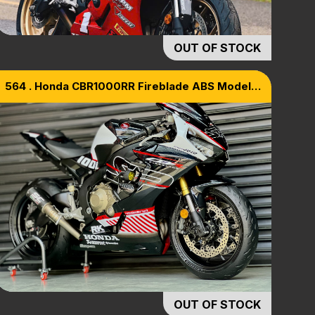
OUT OF STOCK
564 . Honda CBR1000RR Fireblade ABS Model
2019
OUT OF STOCK