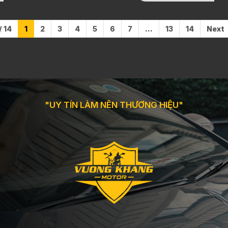
/ 14
1
2
3
4
5
6
7
...
13
14
Next
"UY TÍN LÀM NÊN THƯƠNG HIỆU"