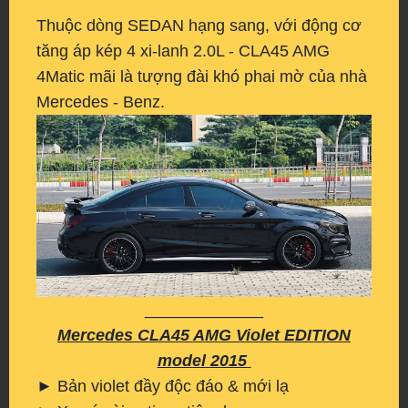
Thuộc dòng SEDAN hạng sang, với động cơ
tăng áp kép 4 xi-lanh 2.0L - CLA45 AMG
4Matic mãi là tượng đài khó phai mờ của nhà
Mercedes - Benz.
_____________
Mercedes CLA45 AMG Violet EDITION
model 2015
► Bản violet đầy độc đáo & mới lạ