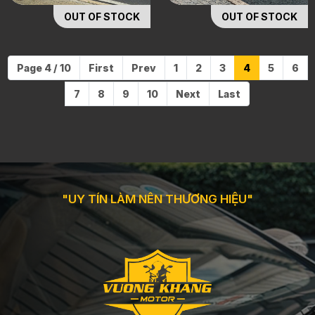
OUT OF STOCK
OUT OF STOCK
Page 4 / 10
First
Prev
1
2
3
4
5
6
7
8
9
10
Next
Last
"UY TÍN LÀM NÊN THƯƠNG HIỆU"