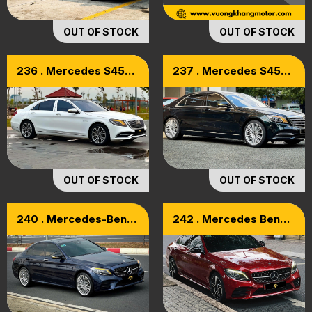
OUT OF STOCK
OUT OF STOCK
236 . Mercedes S450
237 . Mercedes S450
Luxury Model 2018
Model 2019
OUT OF STOCK
OUT OF STOCK
240 . Mercedes-Benz
242 . Mercedes Benz
C300 AMG Facelift
C300 Model 2020
Model 2020