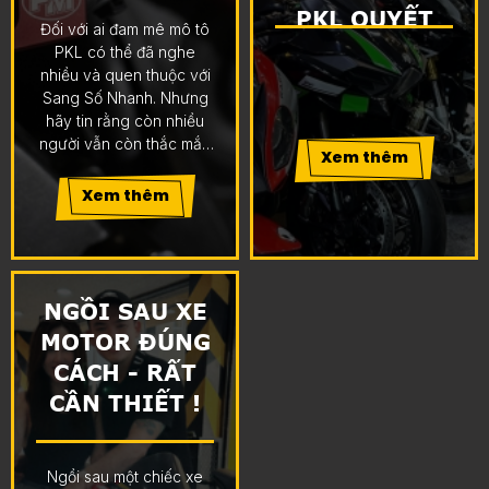
KHÔNG CẦN
PKL QUYẾT
Đối với ai đam mê mô tô
BÓP CÔN?
ĐỊNH BÁN XE
PKL có thể đã nghe
nhiều và quen thuộc với
?
Sang Số Nhanh. Nhưng
hãy tin rằng còn nhiều
người vẫn còn thắc mắc
Xem thêm
suy nghĩ khá mơ hồ về
trang bị hữu ích này là
Xem thêm
như thế nào? hay chỉ là
sang số mà không cần
bóp côn.
NGỒI SAU XE
MOTOR ĐÚNG
CÁCH - RẤT
CẦN THIẾT !
Ngồi sau một chiếc xe