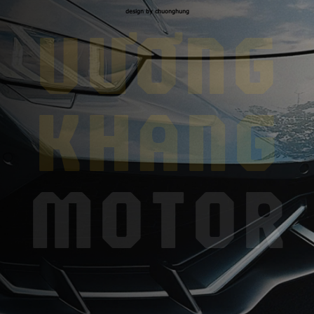
design by chuonghung
VƯƠNG
KHANG
MOTOR