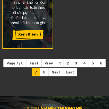
máy phân khối lớn đòi
hỏi bạn cần tuân theo
một số quy tắc cơ bản
để đảm bảo an toàn và
thoải mái khi tham gia
giao thông. Dưới đây là
một số hướng dẫn về
Xem thêm
cách ngồi sau motor
phân khối lớn:
Page 7 / 8
First
Prev
1
2
3
4
5
6
7
8
Next
Last
"UY TÍN LÀM NÊN THƯƠNG HIỆU"