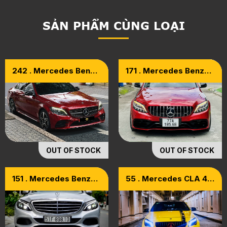
SẢN PHẨM CÙNG LOẠI
242 . Mercedes Benz
171 . Mercedes Benz
C300 Model 2020
C200 Facelift Model
2020
OUT OF STOCK
OUT OF STOCK
151 . Mercedes Benz
55 . Mercedes CLA 45
C250 Exclusive Model
AMG Model 2015
2018