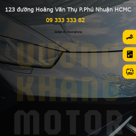
123 đường Hoàng Văn Thụ P.Phú Nhuận HCMC
09 333 333 82
design by chuonghung
VƯƠNG
KHANG
MOTOR