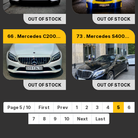
OUT OF STOCK
OUT OF STOCK
66 . Mercedes C200
73 . Mercedes S400L
Sx2019 Model 2020
Model 2017
OUT OF STOCK
OUT OF STOCK
Page 5 / 10
First
Prev
1
2
3
4
5
6
7
8
9
10
Next
Last