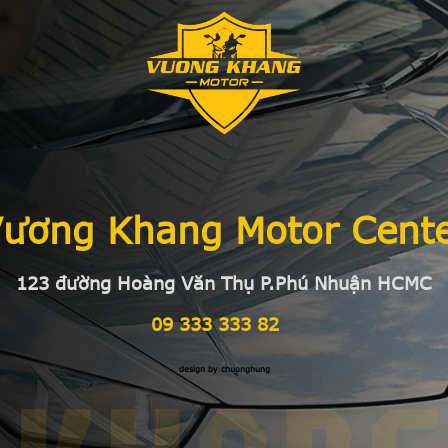
ương Khang Motor Cent
123 đường Hoàng Văn Thụ P.Phú Nhuận HCMC
09 333 333 82
design by chuonghung