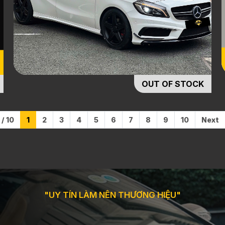
OUT OF STOCK
 / 10
1
2
3
4
5
6
7
8
9
10
Next
"UY TÍN LÀM NÊN THƯƠNG HIỆU"