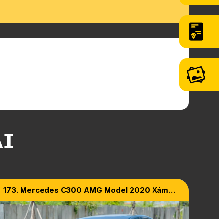
ẠI
173. Mercedes C300 AMG Model 2020 Xám
Titan Mạnh Mẽ