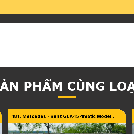
ẢN PHẨM CÙNG LO
181 . Mercedes - Benz GLA45 4matic Model
2015