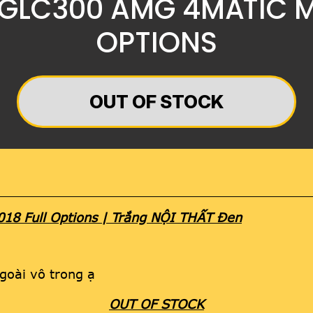
 GLC300 AMG 4MATIC M
OPTIONS
OUT OF STOCK
8 Full Options | Trắng NỘI THẤT Đen
goài vô trong ạ
OUT OF STOCK