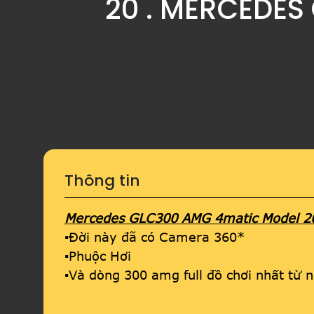
20 . MERCEDES
Thông tin
Mercedes GLC300 AMG 4matic Model 201
▪Đời này đã có Camera 360*
▪Phuộc Hơi
▪Và dòng 300 amg full đồ chơi nhất từ n