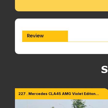
Review
S
227 . Mercedes CLA45 AMG Violet Editon
Model 2015