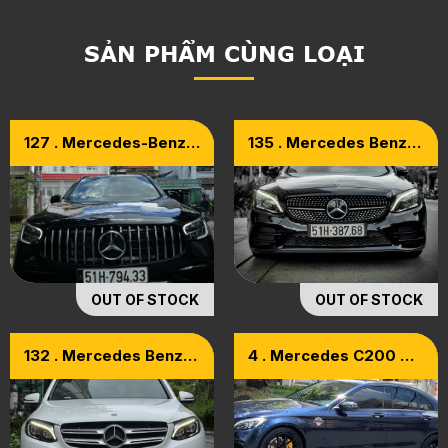
SẢN PHẨM CÙNG LOẠI
127 . Mercedes-Benz
135 . Mercedes Benz
GLC 200 4Matic Model
C300 AMG 2021
2021
OUT OF STOCK
OUT OF STOCK
132 . Mercedes Benz
4 . Mercedes C200 Up
GLC250 2018 Bs VIP
Full C63 AMG
883.68