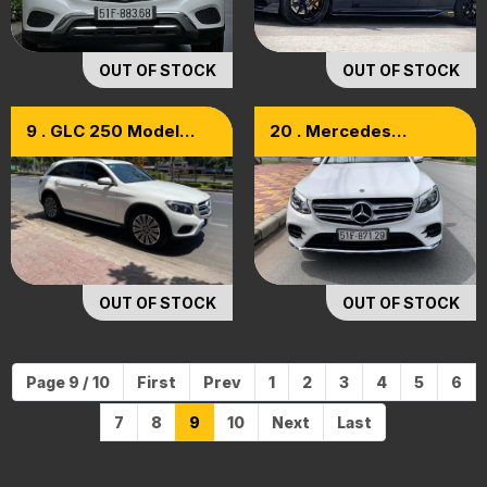
OUT OF STOCK
OUT OF STOCK
9 . GLC 250 Model
20 . Mercedes
2O19
GLC300 AMG 4matic
Model 2018 Full
Options
OUT OF STOCK
OUT OF STOCK
Page 9 / 10
First
Prev
1
2
3
4
5
6
7
8
9
10
Next
Last