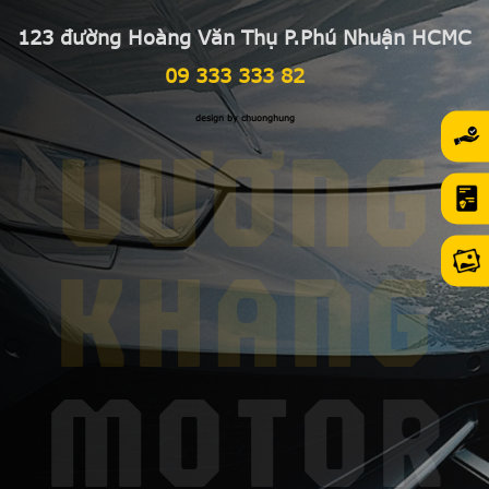
123 đường Hoàng Văn Thụ P.Phú Nhuận HCMC
09 333 333 82
design by chuonghung
VƯƠNG
KHANG
MOTOR