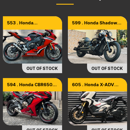
553 . Honda
599 . Honda Shadow
CBR1000RR Model
Phantom 750 Model
2020 [xe Cọp]
2016
OUT OF STOCK
OUT OF STOCK
594 . Honda CBR650R
605 . Honda X-ADV
Model 2021
Model 2024