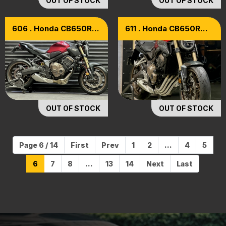
OUT OF STOCK
OUT OF STOCK
606 . Honda CB650R
611 . Honda CB650R
Model 2022
Model 2020
OUT OF STOCK
OUT OF STOCK
Page 6 / 14
First
Prev
1
2
...
4
5
6
7
8
...
13
14
Next
Last