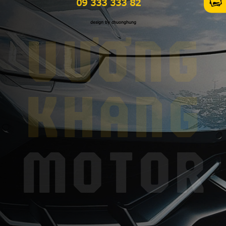
09 333 333 82
design by chuonghung
VƯƠNG
KHANG
MOTOR