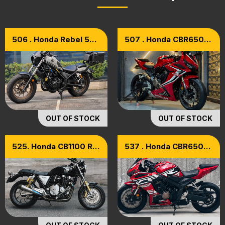
506 . Honda Rebel 500
507 . Honda CBR650R
Model 2023 [xe Cọp]
Model 2020
OUT OF STOCK
OUT OF STOCK
525. Honda CB1100 RS
537 . Honda CBR650R
Model 2017
Model 2019