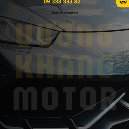
09 333 333 82
design by chuonghung
VƯƠNG
KHANG
MOTOR