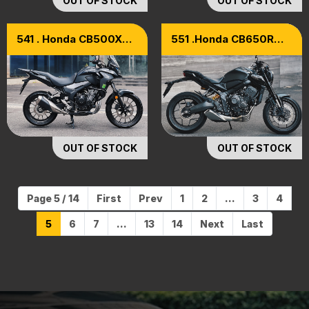
OUT OF STOCK
OUT OF STOCK
541 . Honda CB500X
551 .Honda CB650R
Model 2020
Total Black Edition
Model 2023 [ Xe Cọp ]
OUT OF STOCK
OUT OF STOCK
Page 5 / 14
First
Prev
1
2
...
3
4
5
6
7
...
13
14
Next
Last