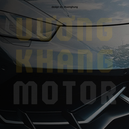
design by chuonghung
VƯƠNG
KHANG
MOTOR