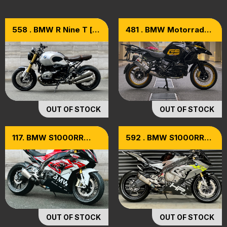
558 . BMW R Nine T [
481 . BMW Motorrad
R9T ] Model 2015
R1250 GSA Model
2021
OUT OF STOCK
OUT OF STOCK
117. BMW S1000RR
592 . BMW S1000RR
Model 2019
Model 2016 Nhập Đức
OUT OF STOCK
OUT OF STOCK