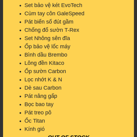
Set bảo vệ két EvoTech
Cùm tay côn GaleSpeed
Pát biển số đút gầm
Chống đổ sườn T-Rex
Set Nhông sên đĩa
Ốp bảo vệ lốc máy
Bình dầu Brembo
Lông đền Kitaco
Ốp sườn Carbon
Lọc nhớt K & N
Dè sau Carbon
Pát nâng gấp
Bọc bao tay
Pát treo pô
Ốc Titan
Kính gió