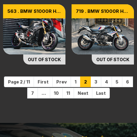
563 . BMW S1000R HP
719 . BMW S1000R HP
Edition [High
EDITION MODEL 2019
Performance] Model
2019
OUT OF STOCK
OUT OF STOCK
Page 2 / 11
First
Prev
1
2
3
4
5
6
7
...
10
11
Next
Last