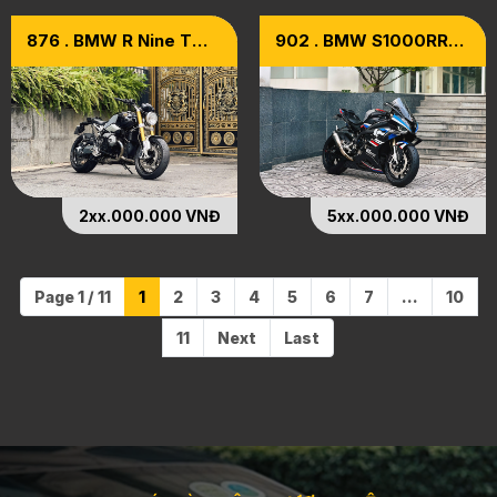
876 . BMW R Nine T
902 . BMW S1000RR
[R9T] Model 2015
Model 2021
2xx.000.000 VNĐ
5xx.000.000 VNĐ
Page 1 / 11
1
2
3
4
5
6
7
...
10
11
Next
Last