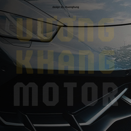
design by chuonghung
VƯƠNG
KHANG
MOTOR