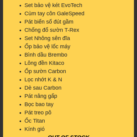
Set bảo vệ két EvoTech
Cùm tay côn GaleSpeed
Pát biển số đút gầm
Chống đổ sườn T-Rex
Set Nhông sên đĩa
Ốp bảo vệ lốc máy
Bình dầu Brembo
Lông đền Kitaco
Ốp sườn Carbon
Lọc nhớt K & N
Dè sau Carbon
Pát nâng gấp
Bọc bao tay
Pát treo pô
Ốc Titan
Kính gió