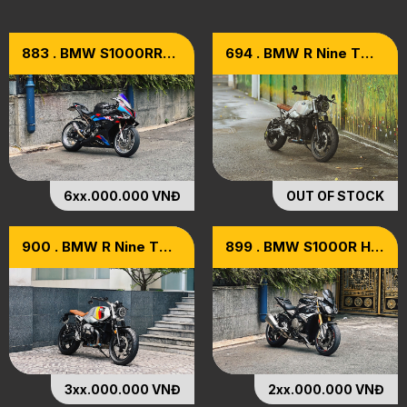
883 . BMW S1000RR
694 . BMW R Nine T
Model 2021
[R9T] Scrambler
Model 2020
6xx.000.000 VNĐ
OUT OF STOCK
900 . BMW R Nine T
899 . BMW S1000R HP
[R9T] Scrambler
Model 2018
Model 2020
3xx.000.000 VNĐ
2xx.000.000 VNĐ