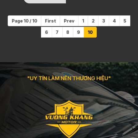
Page 10 / 10
First
Prev
1
2
3
4
5
6
7
8
9
10
"UY TÍN LÀM NÊN THƯƠNG HIỆU"