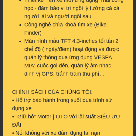
Thiết kế Yên xe mới ứng dụng Thái công
học - đảm bảo vị trí ngồi lý tưởng cả cả
người lái và người ngồi sau
Công nghệ chìa khoá tìm xe (Bike
Finder)
Màn hình màu TFT 4,3-inches tối tân 2
chế độ ( ngày/đêm) hoạt động và được
quản lý thông qua ứng dụng VESPA
MIA: cuộc gọi đến, quản lý âm nhạc,
định vị GPS, tránh trạm thu phí…
CHÍNH SÁCH CỦA CHÚNG TÔI:
• Hỗ trợ bảo hành trong suốt quá trình sử
dụng xe
• "Giữ hộ” Motor | OTO với lãi suất SIÊU ƯU
ĐÃI
• Nói không với xe đâm đụng tai nạn