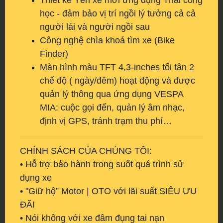
Thiết kế Yên xe mới ứng dụng Thái công
học - đảm bảo vị trí ngồi lý tưởng cả cả
người lái và người ngồi sau
Công nghệ chìa khoá tìm xe (Bike
Finder)
Màn hình màu TFT 4,3-inches tối tân 2
chế độ ( ngày/đêm) hoạt động và được
quản lý thông qua ứng dụng VESPA
MIA: cuộc gọi đến, quản lý âm nhạc,
định vị GPS, tránh trạm thu phí…
CHÍNH SÁCH CỦA CHÚNG TÔI:
• Hỗ trợ bảo hành trong suốt quá trình sử
dụng xe
• "Giữ hộ” Motor | OTO với lãi suất SIÊU ƯU
ĐÃI
• Nói không với xe đâm đụng tai nạn