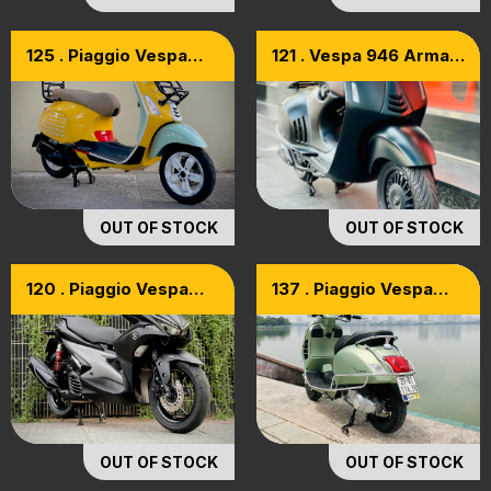
125 . Piaggio Vespa
121 . Vespa 946 Armani
Primavera 125 2014
2016 Odo 1K Seri 0101
OUT OF STOCK
OUT OF STOCK
120 . Piaggio Vespa
137 . Piaggio Vespa
Sprint Iget Abs 2017
GTV Sei Giorni 300
OUT OF STOCK
OUT OF STOCK