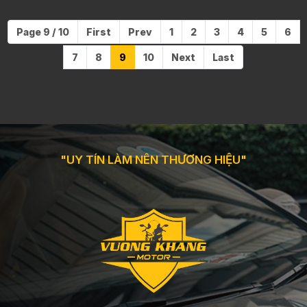
Page 9 / 10
First
Prev
1
2
3
4
5
6
7
8
9
10
Next
Last
"UY TÍN LÀM NÊN THƯƠNG HIỆU"