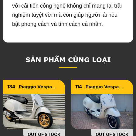
với cải tiến công nghệ không chỉ mang lại trải
nghiệm tuyệt vời mà còn giúp người lái nêu
bật phong cách và tính cách cá nhân.
SẢN PHẨM CÙNG LOẠI
134 . Piaggio Vespa
114 . Piaggio Vespa
Sprint Iget ABS 125
GTS Super 300 ABS
Trắng Sporty 2017
2017
OUT OF STOCK
OUT OF STOCK