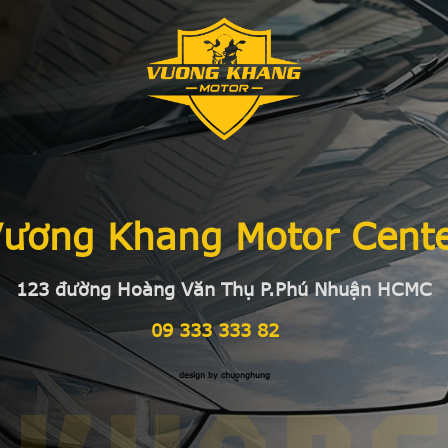
ương Khang Motor Cent
123 đường Hoàng Văn Thụ P.Phú Nhuận HCMC
09 333 333 82
design by chuonghung