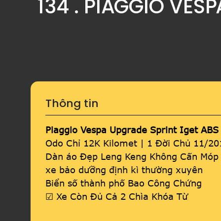
134 . PIAGGIO VES
Thông tin
Piaggio Vespa Upgrade Sprint Iget ABS
Odo Chỉ 12K Kilomet | 1 Đời Chủ 11/20
Dàn áo Đẹp Leng Keng Không Cấn Móp
xe bảo dưỡng định kì thường xuyên
Biển số thành phố Bao Công Chứng
☑ Xe Còn Đủ Cả 2 Chìa Khóa Từ