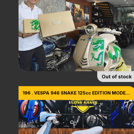
Out of stock
196 . VESPA 946 SNAKE 125cc EDITION MODEL
2025 [ NHẬP Ý ]