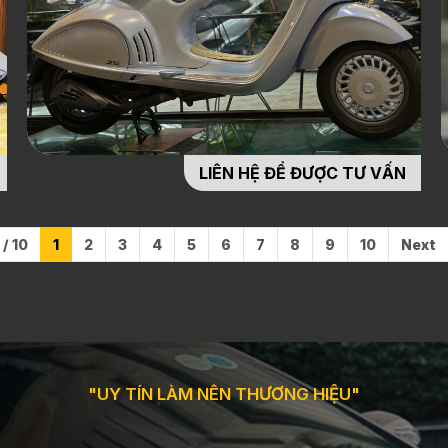
LIÊN HỆ ĐỂ ĐƯỢC TƯ VẤN
 / 10
1
2
3
4
5
6
7
8
9
10
Next
"UY TÍN LÀM NÊN THƯƠNG HIỆU"