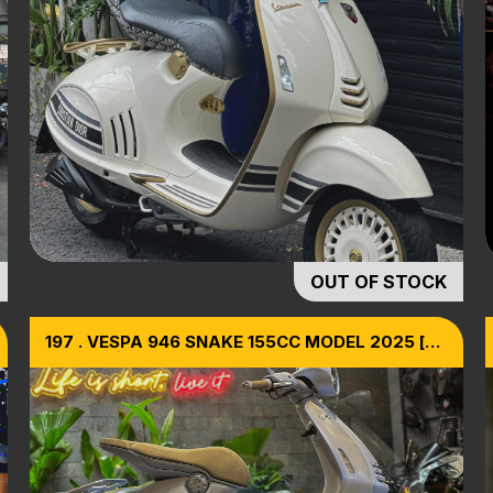
OUT OF STOCK
197 . VESPA 946 SNAKE 155CC MODEL 2025 [
THỊ TRƯỜNG VN ]