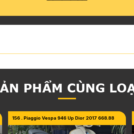
ẢN PHẨM CÙNG LO
156 . Piaggio Vespa 946 Up Dior 2017 668.88