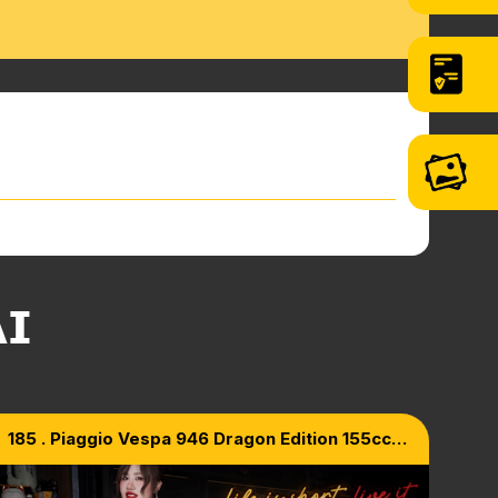
ẠI
185 . Piaggio Vespa 946 Dragon Edition 155cc
Việt Nam