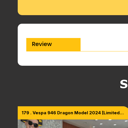
Review
S
179 . Vespa 946 Dragon Model 2024 [Limited
Edition 1888 Xe Trên Toàn TG]