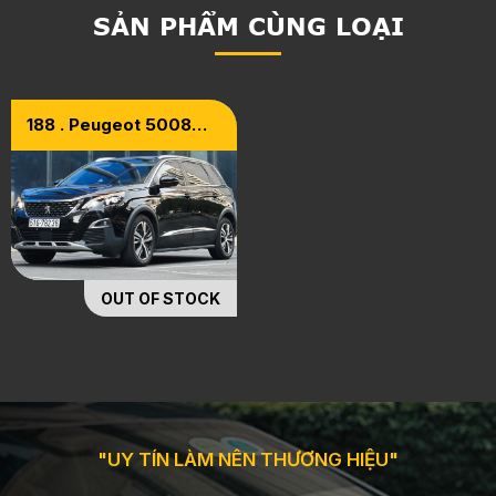
SẢN PHẨM CÙNG LOẠI
188 . Peugeot 5008
Model 2019
OUT OF STOCK
"UY TÍN LÀM NÊN THƯƠNG HIỆU"