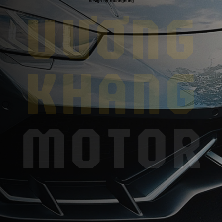
design by chuonghung
VƯƠNG
KHANG
MOTOR