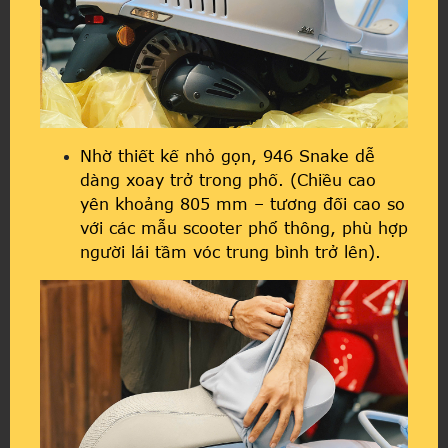
Nhờ thiết kế nhỏ gọn, 946 Snake dễ
dàng xoay trở trong phố. (Chiều cao
yên khoảng 805 mm – tương đối cao so
với các mẫu scooter phổ thông, phù hợp
người lái tầm vóc trung bình trở lên).