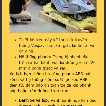
Thiết kế treo này kế thừa từ truyền
thống Vespa, cho cảm giác lái êm ái và
ổn định.
Hệ thống phanh:
Trang bị phanh đĩa
trên cả hai bánh với đĩa đường kính 220
mm ở bánh trước và sau
Xe tích hợp chống bó cứng phanh ABS hai
kênh và hệ thống kiểm soát lực kéo ASR
điện tử, đảm bảo an toàn tối đa khi phanh
gấp hoặc trên đường trơn trượt.
Bánh xe và lốp
: Vành bánh hợp kim đúc
đường kính 12 inch. Lốp trước cỡ