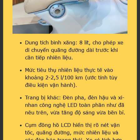
Dung tích bình xăng: 8 lít, cho phép xe
di chuyển quãng đường dài trước khi
cần tiếp nhiên liệu.
Mức tiêu thụ nhiên liệu thực tế vào
khoảng 2-2,5 l/100 km (ước tính tùy
điều kiện vận hành).
Trang bị khác: Đèn pha, đèn hậu và xi-
nhan công nghệ LED toàn phần như đã
nêu trên, vừa tăng độ sáng vừa bền bỉ.
Cụm đồng hồ LCD hiển thị rõ nét vận
tốc, quãng đường, mức nhiên liệu và
các đèn báo trạng thái. Xe có tích hợp