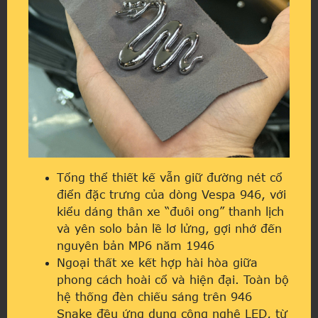
Tổng thể thiết kế vẫn giữ đường nét cổ
điển đặc trưng của dòng Vespa 946, với
kiểu dáng thân xe “đuôi ong” thanh lịch
và yên solo bản lề lơ lửng, gợi nhớ đến
nguyên bản MP6 năm 1946
Ngoại thất xe kết hợp hài hòa giữa
phong cách hoài cổ và hiện đại. Toàn bộ
hệ thống đèn chiếu sáng trên 946
Snake đều ứng dụng công nghệ LED, từ