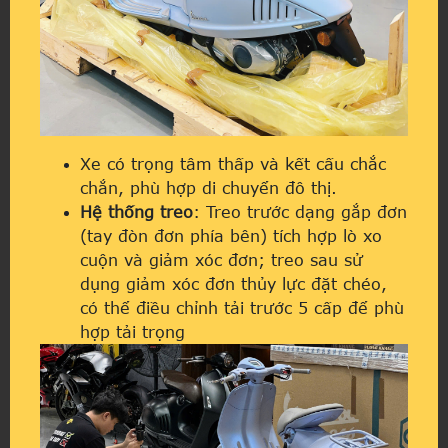
Xe có trọng tâm thấp và kết cấu chắc
chắn, phù hợp di chuyển đô thị.
Hệ thống treo
: Treo trước dạng gắp đơn
(tay đòn đơn phía bên) tích hợp lò xo
cuộn và giảm xóc đơn; treo sau sử
dụng giảm xóc đơn thủy lực đặt chéo,
có thể điều chỉnh tải trước 5 cấp để phù
hợp tải trọng