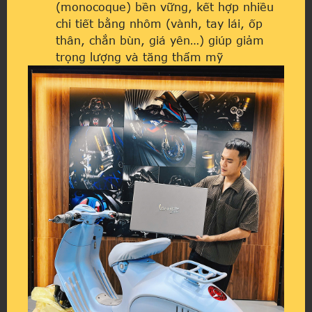
(monocoque) bền vững, kết hợp nhiều
chi tiết bằng nhôm (vành, tay lái, ốp
thân, chắn bùn, giá yên…) giúp giảm
trọng lượng và tăng thẩm mỹ