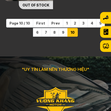
OUT OF STOCK
Page 10 / 10
First
Prev
1
2
3
4
5
6
7
8
9
10
"UY TÍN LÀM NÊN THƯƠNG HIỆU"