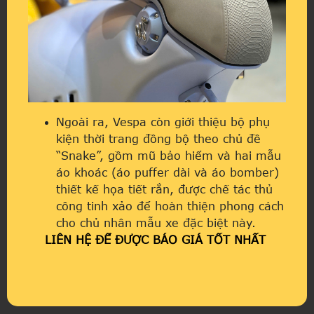
Ngoài ra, Vespa còn giới thiệu bộ phụ
kiện thời trang đồng bộ theo chủ đề
“Snake”, gồm mũ bảo hiểm và hai mẫu
áo khoác (áo puffer dài và áo bomber)
thiết kế họa tiết rắn, được chế tác thủ
công tinh xảo để hoàn thiện phong cách
cho chủ nhân mẫu xe đặc biệt này.
LIÊN HỆ ĐỂ ĐƯỢC BÁO GIÁ TỐT NHẤT