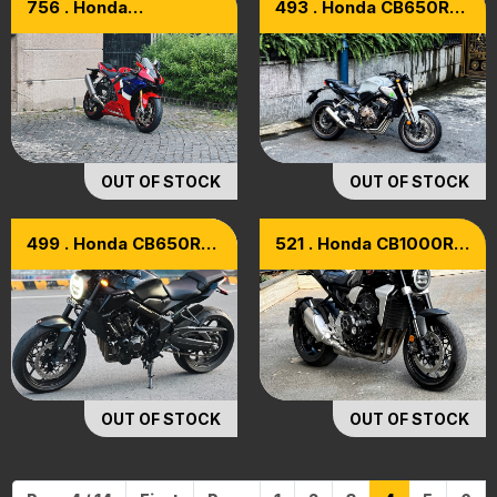
756 . Honda
493 . Honda CB650R
CBR1000RR-R Model
Model 2022 [ XÁM XI
2021
MĂNG]
OUT OF STOCK
OUT OF STOCK
499 . Honda CB650R
521 . Honda CB1000R
All Black Edition Model
Model 2020
2023 [xe Cọp]
OUT OF STOCK
OUT OF STOCK