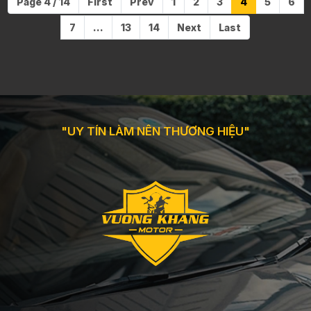
Page 4 / 14
First
Prev
1
2
3
4
5
6
7
...
13
14
Next
Last
"UY TÍN LÀM NÊN THƯƠNG HIỆU"