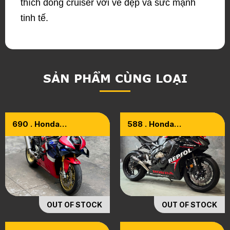
thích dòng cruiser với vẻ đẹp và sức mạnh
tinh tế.
SẢN PHẨM CÙNG LOẠI
690 . Honda
588 . Honda
CBR1000RR-R SP
CBR1000RR Fireblade
Model 2020
ABS Model 2020
OUT OF STOCK
OUT OF STOCK