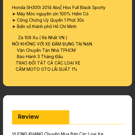
Honda SH300i 2014 Abs| Hiss Full Black Sporty
➤ Máy Móc nguyên zin 100% Hiếm Có
➤ Công Chứng Uỷ Quyền 1 Phút 30s
➤ Biển số thành phố Hồ Chí Minh
Zá 109 Xu ( Rẻ Nhất VN )
NÓI KHÔNG VỚI XE ĐÂM ĐỤNG TAI NẠN
Vận Chuyển Tận Nhà TPHCM
Bảo Hành 3 Tháng Đầu
TRAO ĐỔI TẤT CẢ CÁC LOẠI XE
CẦM MOTO OTO LÃI SUẤT 1%
Review
VUONG KHANG Chuyên Mua Bán Các Loại Xe: