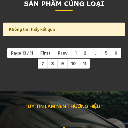
SẢN PHẨM CÙNG LOẠI
Không tìm thấy kết quả
Page 13 / 11
First
Prev
1
2
...
5
6
7
8
9
10
11
"UY TÍN LÀM NÊN THƯƠNG HIỆU"