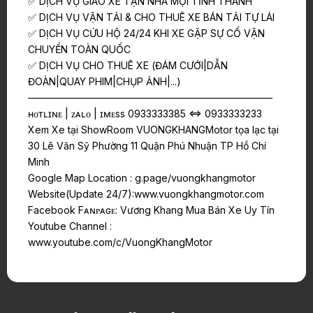
✅ DỊCH VỤ GIAO XE TẬN NHÀ MỌI TỈNH THÀNH
✅ DỊCH VỤ VẬN TẢI & CHO THUÊ XE BÁN TẢI TỰ LÁI
✅ DỊCH VỤ CỨU HỘ 24/24 KHI XE GẶP SỰ CỐ VẬN
CHUYỂN TOÀN QUỐC
✅ DỊCH VỤ CHO THUÊ XE (ĐÁM CƯỚI|DẪN
ĐOÀN|QUAY PHIM|CHỤP ẢNH|...)
—————————————————————————
ʜᴏᴛʟɪɴᴇ | ᴢᴀʟᴏ | ɪᴍᴇss 0933333385 <=> 0933333233
Xem Xe tại ShowRoom VUONGKHANGMotor tọa lạc tại
30 Lê Văn Sỹ Phường 11 Quận Phú Nhuận TP Hồ Chí
Minh
Google Map Location : g.page/vuongkhangmotor
Website(Update 24/7):www.vuongkhangmotor.com
Facebook Fᴀɴᴘᴀɢᴇ: Vương Khang Mua Bán Xe Uy Tín
Youtube Channel :
www.youtube.com/c/VuongKhangMotor