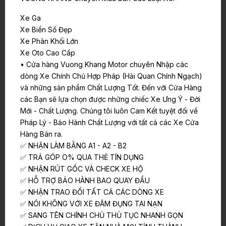
Xe Ga
Xe Biển Số Đẹp
Xe Phân Khối Lớn
Xe Oto Cao Cấp
• Cửa hàng Vuong Khang Motor chuyên Nhập các
dòng Xe Chính Chủ Hợp Pháp (Hải Quan Chính Ngạch)
và những sản phẩm Chất Lượng Tốt. Đến với Cửa Hàng
các Bạn sẽ lựa chọn được những chiếc Xe Ưng Ý - Đời
Mới - Chất Lượng. Chúng tôi luôn Cam Kết tuyệt đối về
Pháp Lý - Bảo Hành Chất Lượng với tất cả các Xe Cửa
Hàng Bán ra.
✅ NHẬN LÀM BẰNG A1 - A2 - B2
✅ TRẢ GÓP O% QUA THẺ TÍN DỤNG
✅ NHẬN RÚT GỐC VÀ CHECK XE HỘ
✅ HỖ TRỢ BẢO HÀNH BAO QUAY ĐẦU
✅ NHẬN TRAO ĐỔI TẤT CẢ CÁC DÒNG XE
✅ NÓI KHÔNG VỚI XE ĐÂM ĐỤNG TAI NẠN
✅ SANG TÊN CHÍNH CHỦ THỦ TỤC NHANH GỌN