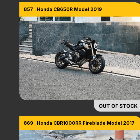
857 . Honda CB650R Model 2019
OUT OF STOCK
869 . Honda CBR1000RR Fireblade Model 2017