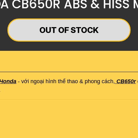
DA CB650R ABS & HISS 
​​​​​​​OUT OF STOCK
Honda
- với ngoại hình thể thao & phong cách,
CB650r
.