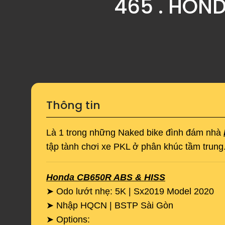
465 . HON
Thông tin
Là 1 trong những Naked bike đình đám nhà
tập tành chơi xe PKL ở phân khúc tầm trung
Honda CB650R ABS & HISS
➤ Odo lướt nhẹ: 5K | Sx2019 Model 2020
➤ Nhập HQCN | BSTP Sài Gòn
➤ Options: