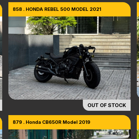
858 . HONDA REBEL 500 MODEL 2021
OUT OF STOCK
879 . Honda CB650R Model 2019