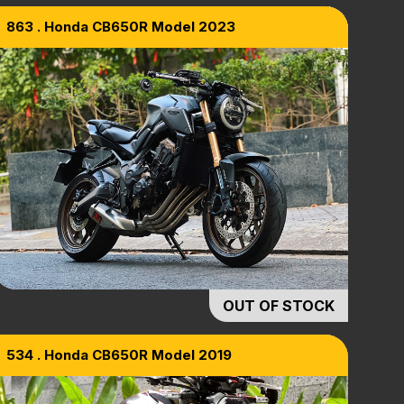
863 . Honda CB650R Model 2023
OUT OF STOCK
534 . Honda CB650R Model 2019