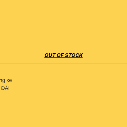
​​​​​​​OUT OF STOCK
ụng xe
U ĐÃI