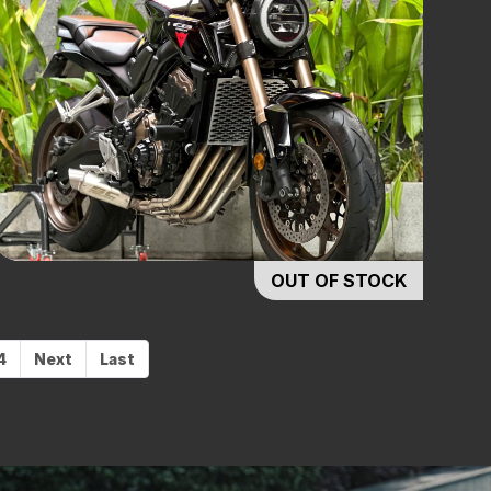
OUT OF STOCK
4
Next
Last