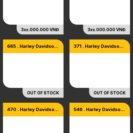
3xx.000.000 VNĐ
3xx.000.000 VNĐ
665 . Harley Davidson
371 . Harley Davidson
SuperLow 883 Model
Forty Eight ( HD48 )
2014
1200 ABS Keyless
2020
OUT OF STOCK
OUT OF STOCK
470 . Harley Davidson
546 . Harley Davidson
Forty Eight ( 48 )
Iron 883 Model 2020
Model 2018 1200 ABS
Keyless