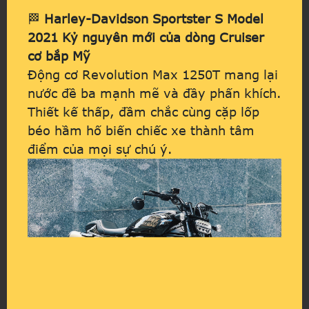
🏁
Harley-Davidson Sportster S Model
2021 Kỷ nguyên mới của dòng Cruiser
cơ bắp Mỹ
Động cơ Revolution Max 1250T mang lại
nước đề ba mạnh mẽ và đầy phấn khích.
Thiết kế thấp, đầm chắc cùng cặp lốp
béo hầm hố biến chiếc xe thành tâm
điểm của mọi sự chú ý.