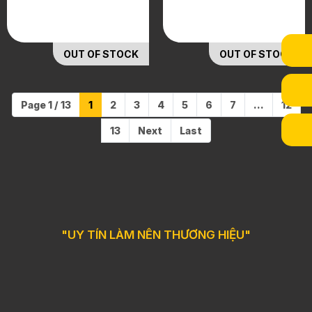
OUT OF STOCK
OUT OF STOCK
Page 1 / 13
1
2
3
4
5
6
7
...
12
13
Next
Last
"UY TÍN LÀM NÊN THƯƠNG HIỆU"