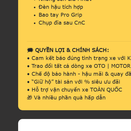
Đèn hậu tích hợp
Bao tay Pro Grip
Chụp đĩa sau CnC
🗯️ QUYỀN LỢI & CHÍNH SÁCH:
• Cam kết báo đúng tình trạng xe với 
• Trao đổi tất cả dòng xe OTO | MOTO
• Chế độ bảo hành - hậu mãi & quay đầ
• “Giữ hộ” tài sản với % siêu ưu đãi
• Hỗ trợ vận chuyển xe TOÀN QUỐC
🎁 Và nhiều phần quà hấp dẫn