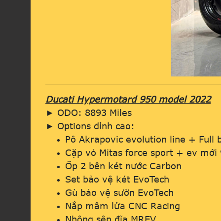
Ducati Hypermotard 950 model 2022
► ODO: 8893 Miles
► Options đỉnh cao:
Pô Akrapovic evolution line + Full 
Cặp vỏ Mitas force sport + ev mớ
Ốp 2 bên két nước Carbon
Set bảo vệ két EvoTech
Gù bảo vệ sườn EvoTech
Nắp mâm lửa CNC Racing
Nhông sên đĩa MREV