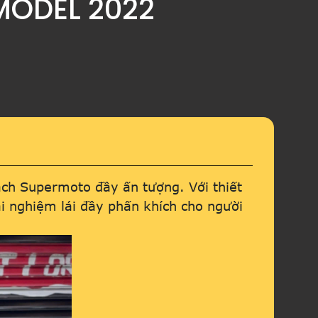
MODEL 2022
h Supermoto đầy ấn tượng. Với thiết
 nghiệm lái đầy phấn khích cho người