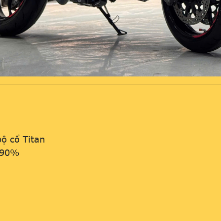
bộ cổ Titan
i 90%