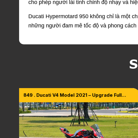
cho phép người lái tinh chỉnh độ nhạy và hi
Ducati Hypermotard 950 không chỉ là một ch
những người đam mê tốc độ và phong cách 
S
849 . Ducati V4 Model 2021 – Upgrade Full
Carbon Superleggera