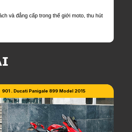
h và đẳng cấp trong thế giới moto, thu hút
ẠI
901 . Ducati Panigale 899 Model 2015