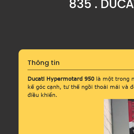
835 . DUC
Thông tin
Ducati Hypermotard 950
là một trong 
kế góc cạnh, tư thế ngồi thoải mái và
điều khiển.