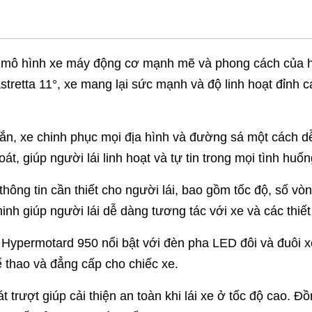
mô hình xe máy động cơ mạnh mẽ và phong cách của hãng
tretta 11°, xe mang lại sức mạnh và độ linh hoạt đỉnh ca
ắn, xe chinh phục mọi địa hình và đường sá một cách d
át, giúp người lái linh hoạt và tự tin trong mọi tình huốn
hông tin cần thiết cho người lái, bao gồm tốc độ, số vò
inh giúp người lái dễ dàng tương tác với xe và các thiết
 Hypermotard 950 nổi bật với đèn pha LED đôi và đuôi 
 thao và đẳng cấp cho chiếc xe.
rượt giúp cải thiện an toàn khi lái xe ở tốc độ cao. Đồn