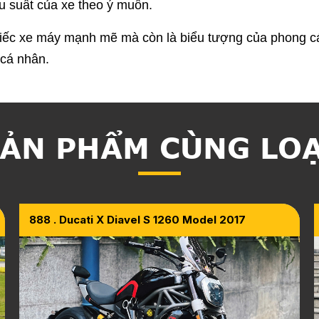
ệu suất của xe theo ý muốn.
iếc xe máy mạnh mẽ mà còn là biểu tượng của phong các
cá nhân.
ẢN PHẨM CÙNG LO
888 . Ducati X Diavel S 1260 Model 2017