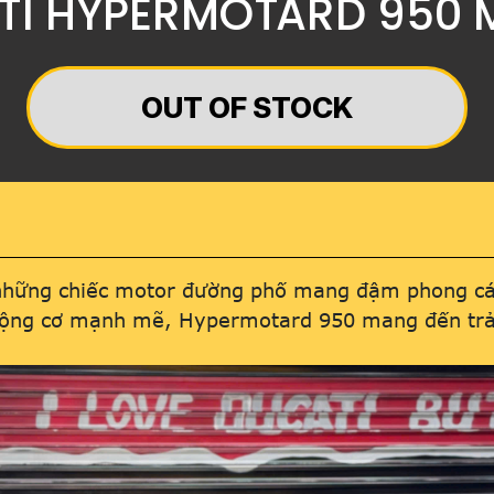
ATI HYPERMOTARD 950 
OUT OF STOCK
những chiếc motor đường phố mang đậm phong các
 động cơ mạnh mẽ, Hypermotard 950 mang đến trải