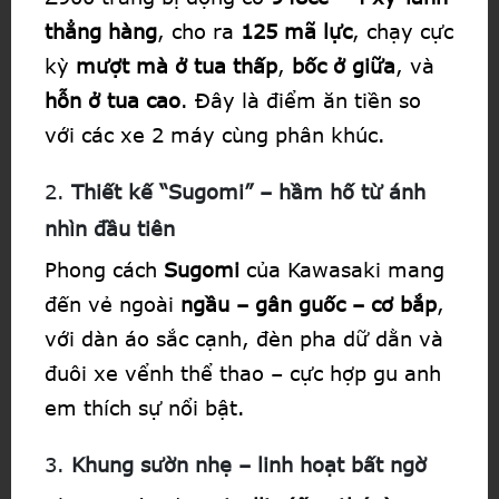
thẳng hàng
, cho ra
125 mã lực
, chạy cực
kỳ
mượt mà ở tua thấp
,
bốc ở giữa
, và
hỗn ở tua cao
. Đây là điểm ăn tiền so
với các xe 2 máy cùng phân khúc.
2.
Thiết kế “Sugomi” – hầm hố từ ánh
nhìn đầu tiên
Phong cách
Sugomi
của Kawasaki mang
đến vẻ ngoài
ngầu – gân guốc – cơ bắp
,
với dàn áo sắc cạnh, đèn pha dữ dằn và
đuôi xe vểnh thể thao – cực hợp gu anh
em thích sự nổi bật.
3.
Khung sườn nhẹ – linh hoạt bất ngờ