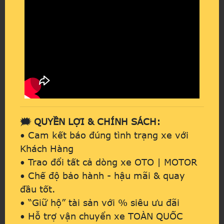
🗯️ QUYỀN LỢI & CHÍNH SÁCH:
• Cam kết báo đúng tình trạng xe với
Khách Hàng
• Trao đổi tất cả dòng xe OTO | MOTOR
• Chế độ bảo hành - hậu mãi & quay
đầu tốt.
• “Giữ hộ” tài sản với % siêu ưu đãi
• Hỗ trợ vận chuyển xe TOÀN QUỐC