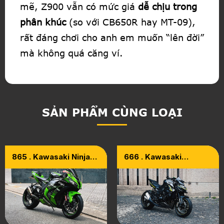
mẽ, Z900 vẫn có mức giá
dễ chịu trong
phân khúc
(so với CB650R hay MT-09),
rất đáng chơi cho anh em muốn “lên đời”
mà không quá căng ví.
SẢN PHẨM CÙNG LOẠI
865 . Kawasaki Ninja
666 . Kawasaki
ZX-10R ( ZX10R ) Model
Z1000R Edition Abs
2016
Model 2017