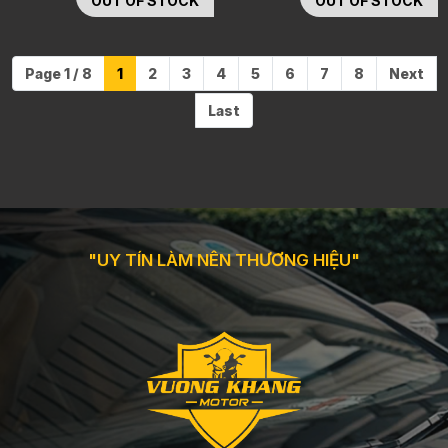
OUT OF STOCK
OUT OF STOCK
Page 1 / 8
1
2
3
4
5
6
7
8
Next
Last
"UY TÍN LÀM NÊN THƯƠNG HIỆU"