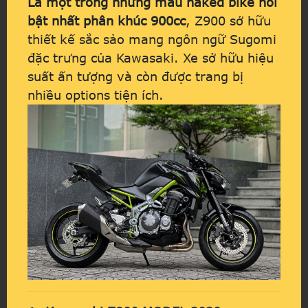
Là một trong những mẫu naked bike nổi
bật nhất phân khúc 900cc
, Z900 sở hữu
thiết kế sắc sảo mang ngôn ngữ Sugomi
đặc trưng của Kawasaki. Xe sở hữu hiệu
suất ấn tượng và còn được trang bị
nhiều options tiện ích.