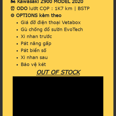
🏍️ Kawasaki Z900 MODEL 2020
⏰ ODO
lướt CỌP : 1K7 km | BSTP
⚙️ OPTIONS kèm theo
Giá đỡ điện thoại Vetabox
Gù chống đổ sườn EvoTech
Xi nhan trước
Pát nâng gấp
Pát biển số
Xi nhan sau
Bảo vệ két
OUT OF STOCK