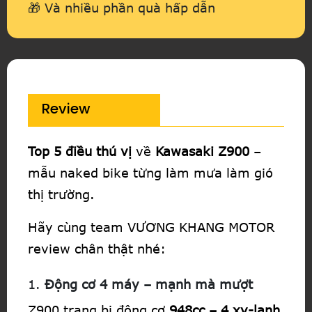
🎁 Và nhiều phần quà hấp dẫn
Review
Top 5 điều thú vị
về
Kawasaki Z900
–
mẫu naked bike từng làm mưa làm gió
thị trường.
Hãy cùng team VƯƠNG KHANG MOTOR
review chân thật nhé:
1.
Động cơ 4 máy – mạnh mà mượt
Z900 trang bị động cơ
948cc – 4 xy-lanh