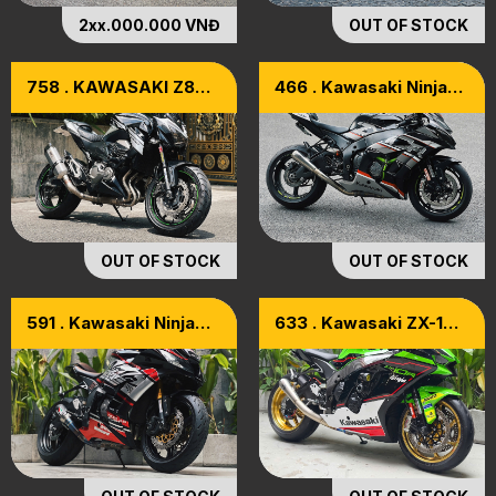
2xx.000.000 VNĐ
OUT OF STOCK
758 . KAWASAKI Z800
466 . Kawasaki Ninja
MODEL 2015
ZX10R ABS Model
2016 - [ZX-10R]
OUT OF STOCK
OUT OF STOCK
591 . Kawasaki Ninja
633 . Kawasaki ZX-10R
ZX-10R ( ZX10R ) 30th
[ZX10r] Model 2022
Anniversary Special
Edition 2015