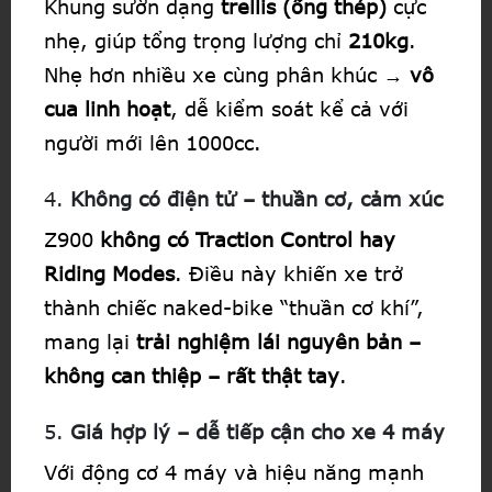
Khung sườn dạng
trellis (ống thép)
cực
nhẹ, giúp tổng trọng lượng chỉ
210kg
.
Nhẹ hơn nhiều xe cùng phân khúc →
vô
cua linh hoạt
, dễ kiểm soát kể cả với
người mới lên 1000cc.
4.
Không có điện tử – thuần cơ, cảm xúc
Z900
không có Traction Control hay
Riding Modes
. Điều này khiến xe trở
thành chiếc naked-bike “thuần cơ khí”,
mang lại
trải nghiệm lái nguyên bản –
không can thiệp – rất thật tay
.
5.
Giá hợp lý – dễ tiếp cận cho xe 4 máy
Với động cơ 4 máy và hiệu năng mạnh