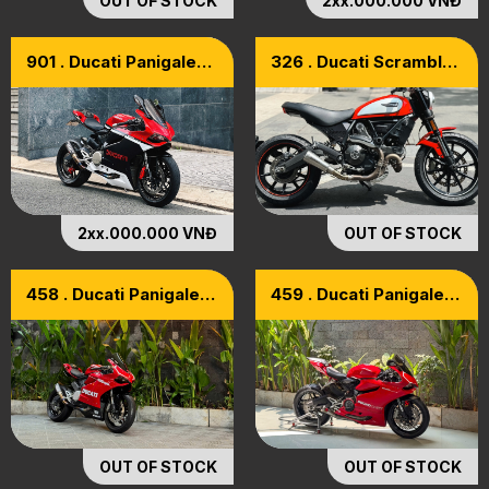
OUT OF STOCK
2xx.000.000 VNĐ
901 . Ducati Panigale
326 . Ducati Scrambler
899 Model 2015
800 Icon ABS Model
2018
2xx.000.000 VNĐ
OUT OF STOCK
458 . Ducati Panigale
459 . Ducati Panigale
899 Model 2015
899 ABS 2015
OUT OF STOCK
OUT OF STOCK