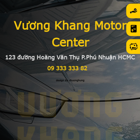
Vương Khang Motor
Center
123 đường Hoàng Văn Thụ P.Phú Nhuận HCMC
09 333 333 82
design by chuonghung
VƯƠNG
KHANG