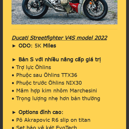
Ducati Streetfighter V4S model 2022
►
ODO
: 5K
Miles
►
Bản S với nhiều nâng cấp giá trị
• Trợ lực Öhlins
• Phuộc sau Öhlins TTX36
• Phuộc trước Öhlins NIX30
• Mâm hợp kim nhôm Marchesini
• Trọng lượng nhẹ hơn bản thường
► Options đỉnh cao
:
• Pô Akrapovic R6 slip on titan
• Set bảo vệ két EvoTech