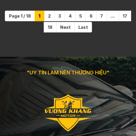
Page 1 / 18
1
2
3
4
5
6
7
...
17
18
Next
Last
"UY TÍN LÀM NÊN THƯƠNG HIỆU"