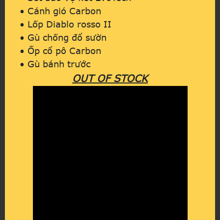
• Cánh gió Carbon
• Lốp Diablo rosso II
• Gù chống đổ sườn
• Ốp cổ pô Carbon
• Gù bánh trước
OUT OF STOCK