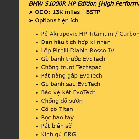
BMW S1000R HP Edition [High Perform
➤ ODO: 13K miles | BSTP
➤ Options tiện ích
Pô Akrapovic HP Titanium / Carbon
Đèn hậu tích hợp xi nhan
Lốp Pirelli Diablo Rosso IV
Gù bánh trước EvoTech
Chống trượt Techspac
Pát nâng gấp EvoTech
Gù bánh sau EvoTech
Bảo vệ két EvoTech
Chống đổ sườn
Cổ pô Titan
Bọc bao tay
Pát biển số
Kính gù CRG