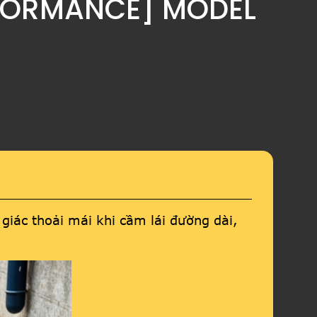
ERFORMANCE] MODEL
ác thoải mái khi cầm lái đường dài,