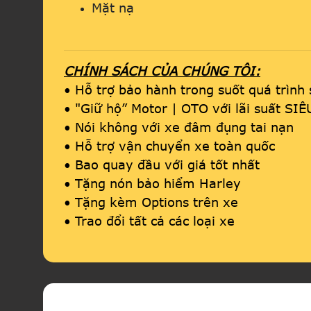
Mặt nạ
CHÍNH SÁCH CỦA CHÚNG TÔI:
• Hỗ trợ bảo hành trong suốt quá trình
• "Giữ hộ” Motor | OTO với lãi suất SI
• Nói không với xe đâm đụng tai nạn
• Hỗ trợ vận chuyển xe toàn quốc
• Bao quay đầu với giá tốt nhất
• Tặng nón bảo hiểm Harley
• Tặng kèm Options trên xe
• Trao đổi tất cả các loại xe