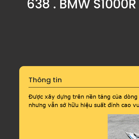
638 . BMW S1000R
Thông tin
Được xây dựng trên nền tảng của dòng
nhưng vẫn sở hữu hiệu suất đỉnh cao vư