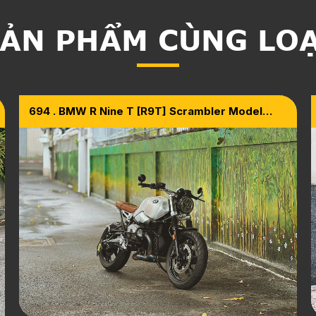
ẢN PHẨM CÙNG LO
694 . BMW R Nine T [R9T] Scrambler Model
2020