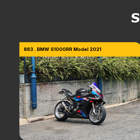
S
883 . BMW S1000RR Model 2021