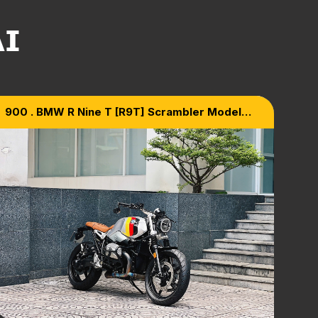
ẠI
900 . BMW R Nine T [R9T] Scrambler Model
2020