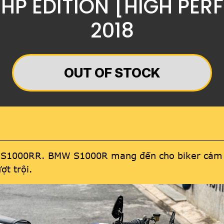
 HP EDITION [HIGH P
2018
OUT OF STOCK
 S1000RR. BMW S1000R mang đến cho biker cảm gi
ợt trội.