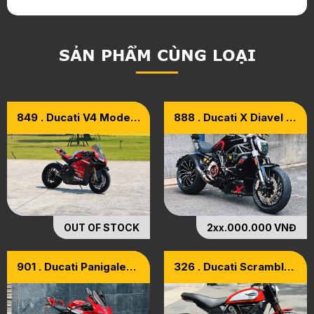
SẢN PHẨM CÙNG LOẠI
849 . Ducati V4 Model
888 . Ducati X Diavel S
2021 – Upgrade Full
1260 Model 2017
Carbon Superleggera
OUT OF STOCK
2xx.000.000 VNĐ
901 . Ducati Panigale
326 . Ducati Scrambler
899 Model 2015
800 Icon ABS Model
2018