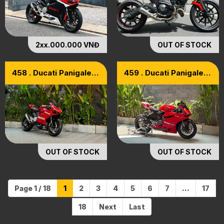
2xx.000.000 VNĐ
OUT OF STOCK
458 . Ducati Panigale
459 . Ducati Panigale
899 Model 2015
899 ABS 2015
OUT OF STOCK
OUT OF STOCK
Page 1 / 18
1
2
3
4
5
6
7
...
17
18
Next
Last