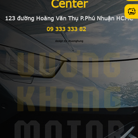
Center
123 đường Hoàng Văn Thụ P.Phú Nhuận HCMC
09 333 333 82
design by chuonghung
VƯƠNG
KHANG
MOTOR