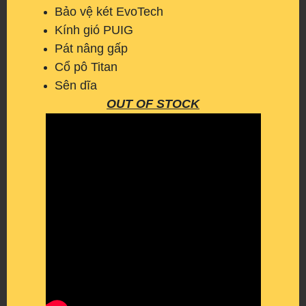
Bảo vệ két EvoTech
Kính gió PUIG
Pát nâng gấp
Cổ pô Titan
Sên dĩa
OUT OF STOCK