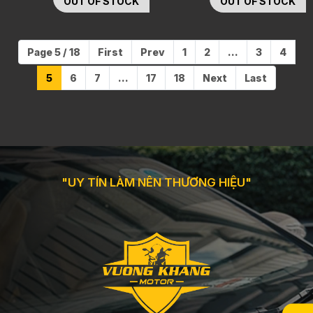
OUT OF STOCK
OUT OF STOCK
Page 5 / 18
First
Prev
1
2
...
3
4
5
6
7
...
17
18
Next
Last
"UY TÍN LÀM NÊN THƯƠNG HIỆU"