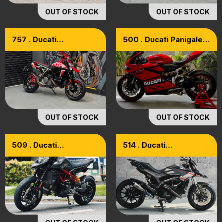
OUT OF STOCK
OUT OF STOCK
757 . Ducati
500 . Ducati Panigale
Hypermotard 950 RVE
899 Upgrade 1199
Edition Model 2022
Model 2015
OUT OF STOCK
OUT OF STOCK
509 . Ducati
514 . Ducati
Hypermotard 950
Hyperstrada 821
Model 2022
Model 2015 ABS