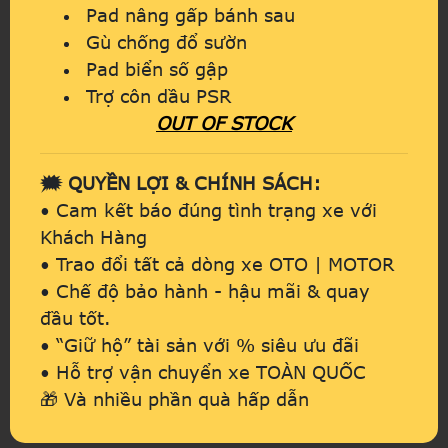
Pad nâng gấp bánh sau
Gù chống đổ sườn
Pad biển số gập
Trợ côn dầu PSR
OUT OF STOCK
🗯️ QUYỀN LỢI & CHÍNH SÁCH:
• Cam kết báo đúng tình trạng xe với
Khách Hàng
• Trao đổi tất cả dòng xe OTO | MOTOR
• Chế độ bảo hành - hậu mãi & quay
đầu tốt.
• “Giữ hộ” tài sản với % siêu ưu đãi
• Hỗ trợ vận chuyển xe TOÀN QUỐC
🎁 Và nhiều phần quà hấp dẫn