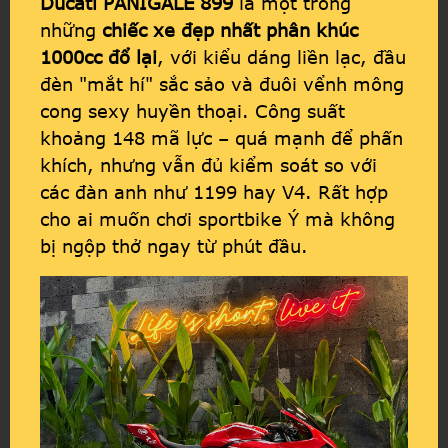
Ducati PANIGALE 899
là một trong
những
chiếc xe đẹp nhất phân khúc
1000cc đổ lại
, với kiểu dáng liền lạc, đầu
đèn "mắt hí" sắc sảo và đuôi vểnh mông
cong sexy huyền thoại. Công suất
khoảng 148 mã lực – quá mạnh để phấn
khích, nhưng vẫn đủ kiểm soát so với
các đàn anh như 1199 hay V4. Rất hợp
cho ai muốn chơi sportbike Ý mà không
bị ngộp thở ngay từ phút đầu.