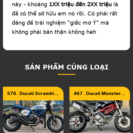
này - khoảng
1XX triệu đến 2XX triệu
là
đã có thể sở hữu em nó rồi. Có phải rất
đáng để trải nghiệm “giấc mơ Ý” mà
không phải bán thận không heh
SẢN PHẨM CÙNG LOẠI
576 . Ducati Scrambler
467 . Ducati Monster
Cafe Racer Model
796 Model 2015
2019 Thailand