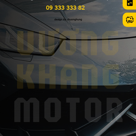
09 333 333 82
design by chuonghung
VƯƠNG
KHANG
MOTOR