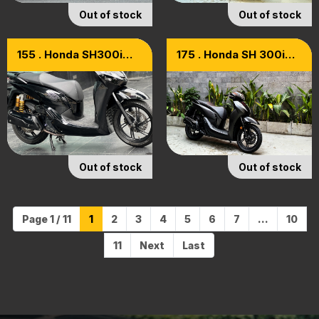
Out of stock
Out of stock
155 . Honda SH300i
175 . Honda SH 300i
Sporty ABS Smart Key
Model 2019 [upgrade
Model 2017
Total Black 2021 Cực
Chất]
Out of stock
Out of stock
Page 1 / 11
1
2
3
4
5
6
7
...
10
11
Next
Last