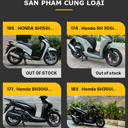
SẢN PHẨM CÙNG LOẠI
195 . HONDA SH150I
174 . Honda SH 350i
Nhập Ý | SM 109
Model 2021 [xám Cá
Tính]
OUT OF STOCK
Out of stock
171 . Honda SH300i
183 . Honda SH350i
Total Black Edition [chỉ
Model 2022 Đen Nhám
Có 20 Xe Ở VN]
[ ODO Cọp ]