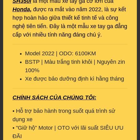
SH350i
là một mẫu xe tay ga cỡ lớn của
Honda,
được ra mắt vào năm 2022, là sự kết
hợp hoàn hảo giữa thiết kế tinh tế và công
nghệ tiên tiến. Đây là một mẫu xe tay ga đẳng
cấp với nhiều tính năng đáng chú ý.
Model 2022 | ODO: 6100KM
BSTP | Màu trắng tinh khôi | Nguyên zin
100%
Xe được bảo dưỡng định kì hằng tháng
CHÍNH SÁCH CỦA CHÚNG TÔI:
• Hỗ trợ bảo hành trong suốt quá trình sử
dụng xe
• "Giữ hộ” Motor | OTO với lãi suất SIÊU ƯU
ĐÃI