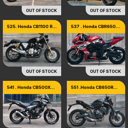
OUT OF STOCK
OUT OF STOCK
525. Honda CB1100 RS
537 . Honda CBR650R
Model 2017
Model 2019
OUT OF STOCK
OUT OF STOCK
541 . Honda CB500X
551 .Honda CB650R
Model 2020
Total Black Edition
Model 2023 [ Xe Cọp ]