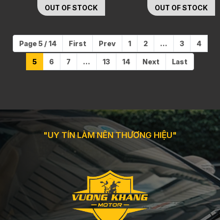
OUT OF STOCK
OUT OF STOCK
Page 5 / 14
First
Prev
1
2
...
3
4
5
6
7
...
13
14
Next
Last
"UY TÍN LÀM NÊN THƯƠNG HIỆU"