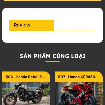
Review
SẢN PHẨM CÙNG LOẠI
506 . Honda Rebel 500
507 . Honda CBR650R
Model 2023 [xe Cọp]
Model 2020