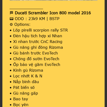
______________
🏁
Ducati Scrambler Icon 800 model 2016
📟 ODO : 23k9 KM | BSTP
⚙️ Options:
• Lốp pirelli scorpion rally STR
• Đèn hậu tích hợp xi Nhan
• Xi nhan trước CnC Racing
• Gù nâng ghi đông Rizoma
• Gù bánh trước EvoTech
• Chống đổ sườn EvoTech
• Ốp bảo vệ gầm EvoTech
• Kính gù Rizoma
• Lọc nhớt K & N
• Nắp bình dầu
• Pát biển số
• Gù nâng gấp
• Bao tay
• Bọc yên