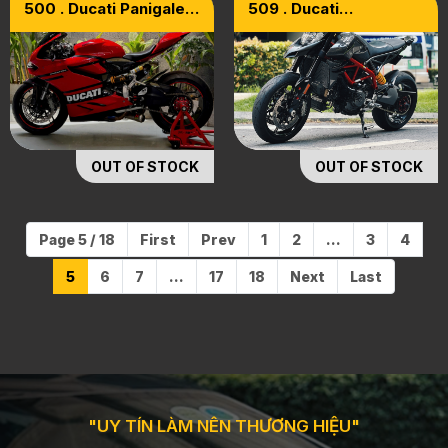
500 . Ducati Panigale
509 . Ducati
899 Upgrade 1199
Hypermotard 950
Model 2015
Model 2022
OUT OF STOCK
OUT OF STOCK
Page 5 / 18
First
Prev
1
2
...
3
4
5
6
7
...
17
18
Next
Last
"UY TÍN LÀM NÊN THƯƠNG HIỆU"