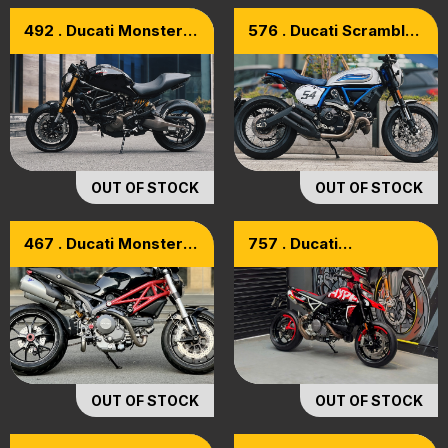
492 . Ducati Monster
576 . Ducati Scrambler
821 Model 2015 [đen
Cafe Racer Model
Xám Mạnh Mẽ]
2019 Thailand
OUT OF STOCK
OUT OF STOCK
467 . Ducati Monster
757 . Ducati
796 Model 2015
Hypermotard 950 RVE
Edition Model 2022
OUT OF STOCK
OUT OF STOCK