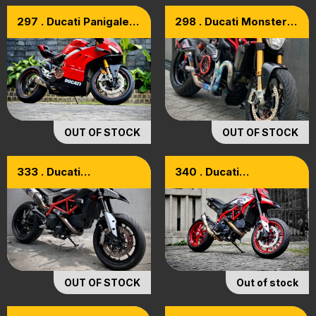
297 . Ducati Panigale
298 . Ducati Monster
V4S ABS 2021
1200S ABS 2016 Full
Options
OUT OF STOCK
OUT OF STOCK
333 . Ducati
340 . Ducati
HyperMotard 821 Abs
HyperMotard 821 Abs
2016
2014 Full Options
OUT OF STOCK
Out of stock