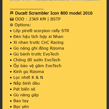
______________
🏁
Ducati Scrambler Icon 800 model 2016
📟 ODO : 23k9 KM | BSTP
⚙️ Options:
• Lốp pirelli scorpion rally STR
• Đèn hậu tích hợp xi Nhan
• Xi nhan trước CnC Racing
• Gù nâng ghi đông Rizoma
• Gù bánh trước EvoTech
• Chống đổ sườn EvoTech
• Ốp bảo vệ gầm EvoTech
• Kính gù Rizoma
• Lọc nhớt K & N
• Nắp bình dầu
• Pát biển số
• Gù nâng gấp
• Bao tay
• Bọc yên