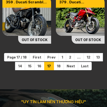
359 . Ducati Scrambler
379 . Ducati
800 Classic ABS 2015
Hypermotard 796
2010 Full Options
OUT OF STOCK
OUT OF STOCK
Page 17 / 18
First
Prev
1
2
...
12
13
14
15
16
17
18
Next
Last
"UY TÍN LÀM NÊN THƯƠNG HIỆU"