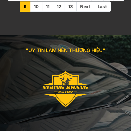
9
10
11
12
13
Next
Last
"UY TÍN LÀM NÊN THƯƠNG HIỆU"