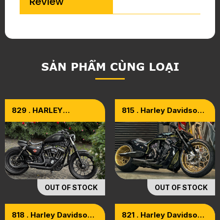
Review
SẢN PHẨM CÙNG LOẠI
829 . HARLEY
815 . Harley Davidson
DAVIDSON IRON 883
V-Rod 2014
MODEL 2014
OUT OF STOCK
OUT OF STOCK
818 . Harley Davidson
821 . Harley Davidson