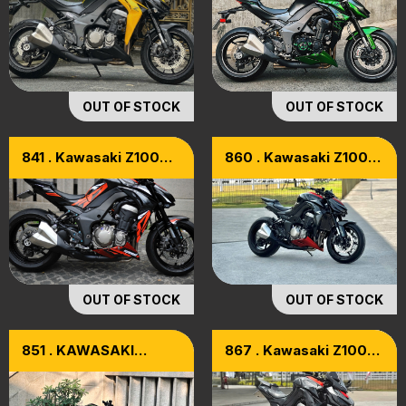
OUT OF STOCK
OUT OF STOCK
841 . Kawasaki Z1000
860 . Kawasaki Z1000
Model 2015
Model 2015
OUT OF STOCK
OUT OF STOCK
851 . KAWASAKI
867 . Kawasaki Z1000
Z1000 MODEL 2022
Model 2015