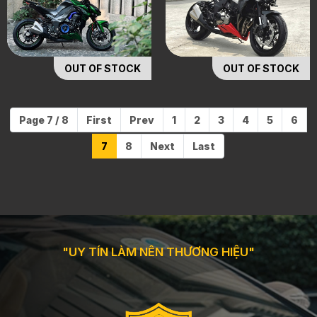
OUT OF STOCK
OUT OF STOCK
Page 7 / 8
First
Prev
1
2
3
4
5
6
7
8
Next
Last
"UY TÍN LÀM NÊN THƯƠNG HIỆU"