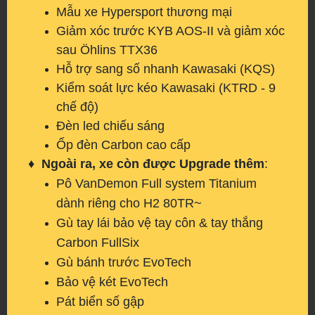
Mẫu xe Hypersport thương mại
Giảm xóc trước KYB AOS-II và giảm xóc
sau Öhlins TTX36
Hỗ trợ sang số nhanh Kawasaki (KQS)
Kiểm soát lực kéo Kawasaki (KTRD - 9
chế độ)
Đèn led chiếu sáng
Ốp đèn Carbon cao cấp
♦
Ngoài ra, xe còn được Upgrade thêm
:
Pô VanDemon Full system Titanium
dành riêng cho H2 80TR~
Gù tay lái bảo vệ tay côn & tay thắng
Carbon FullSix
Gù bánh trước EvoTech
Bảo vệ két EvoTech
Pát biển số gập