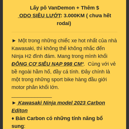
Lấy pô VanDemon + Thêm $
ODO SIÊU LƯỚT
: 3.000KM ( chưa hết
rodai)
► Một trong những chiếc xe hot nhất của nhà
Kawasaki, thì không thể không nhắc đến
Ninja H2 đình đám. Mang trong mình khối
ĐỘNG CƠ SIÊU NẠP 998 CM³
. Cùng với vẻ
bề ngoài hầm hố, đầy cá tính. Đây chính là
một trong những sport bike hàng đầu giới
motor phân khối lớn.
______________
►
Kawasaki Ninja model 2023 Carbon
Editon
♦
Bản Carbon có những tính năng bổ
sung
: