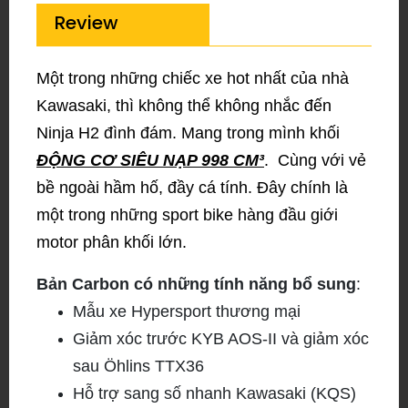
Review
Một trong những chiếc xe hot nhất của nhà
Kawasaki, thì không thể không nhắc đến
Ninja H2 đình đám. Mang trong mình khối
ĐỘNG CƠ SIÊU NẠP 998 CM³
. Cùng với vẻ
bề ngoài hầm hố, đầy cá tính. Đây chính là
một trong những sport bike hàng đầu giới
motor phân khối lớn.
Bản Carbon có những tính năng bổ sung
:
Mẫu xe Hypersport thương mại
Giảm xóc trước KYB AOS-II và giảm xóc
sau Öhlins TTX36
Hỗ trợ sang số nhanh Kawasaki (KQS)