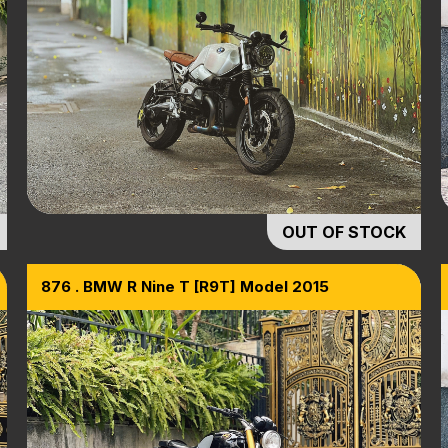
OUT OF STOCK
876 . BMW R Nine T [R9T] Model 2015