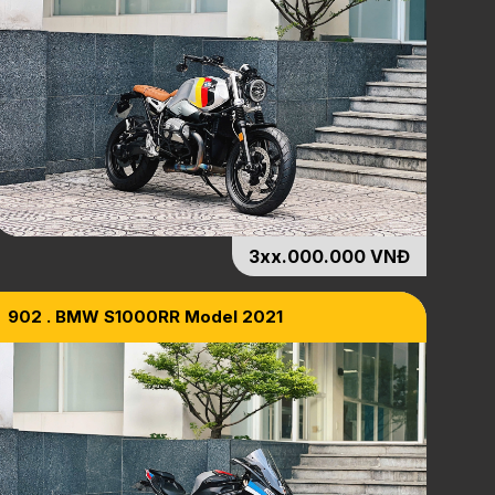
3xx.000.000 VNĐ
902 . BMW S1000RR Model 2021