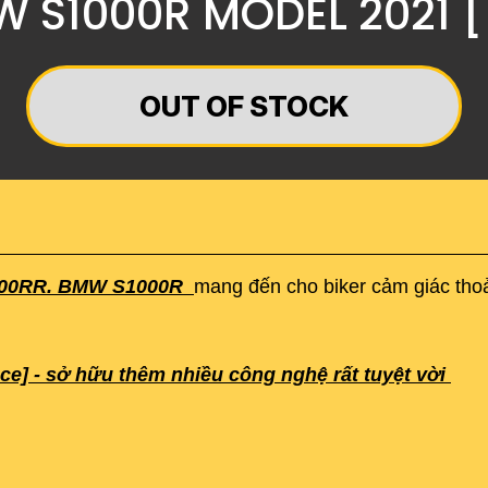
W S1000R MODEL 2021 [
OUT OF STOCK
00RR. BMW S1000R
mang đến cho biker cảm giác thoả
e] - sở hữu thêm nhiều công nghệ rất tuyệt vời