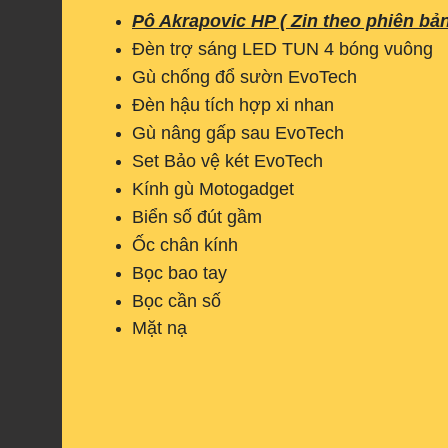
Pô Akrapovic HP ( Zin theo phiên bản
Đèn trợ sáng LED TUN 4 bóng vuông
Gù chống đổ sườn EvoTech
Đèn hậu tích hợp xi nhan
Gù nâng gấp sau EvoTech
Set Bảo vệ két EvoTech
Kính gù Motogadget
Biển số đút gầm
Ốc chân kính
Bọc bao tay
Bọc cần số
Mặt nạ