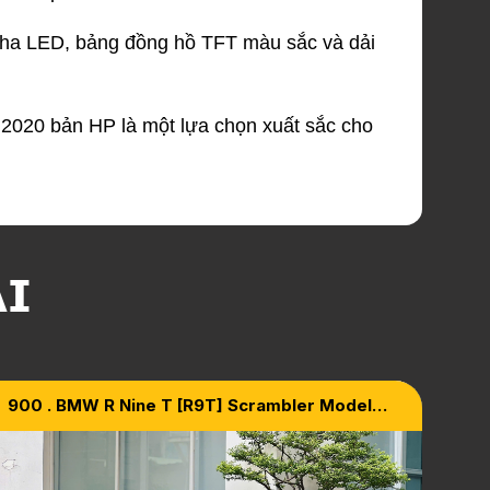
 pha LED, bảng đồng hồ TFT màu sắc và dải
 2020 bản HP là một lựa chọn xuất sắc cho
ẠI
900 . BMW R Nine T [R9T] Scrambler Model
2020