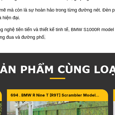
h mẽ mà còn là sự hoàn hảo trong từng đường nét. Đèn
 hiện đại.
g nghệ tiên tiến và thiết kế tinh tế, BMW S1000R model
ờng đua và đường phố
.
ẢN PHẨM CÙNG LO
694 . BMW R Nine T [R9T] Scrambler Model
2020