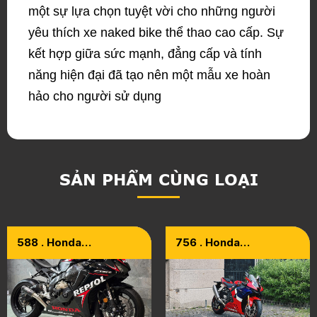
một sự lựa chọn tuyệt vời cho những người
yêu thích xe naked bike thể thao cao cấp. Sự
kết hợp giữa sức mạnh, đẳng cấp và tính
năng hiện đại đã tạo nên một mẫu xe hoàn
hảo cho người sử dụng
SẢN PHẨM CÙNG LOẠI
588 . Honda
756 . Honda
CBR1000RR Fireblade
CBR1000RR-R Model
ABS Model 2020
2021